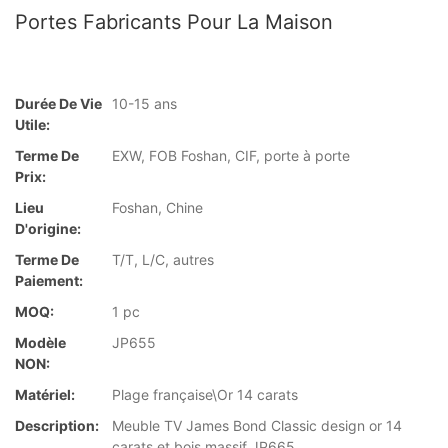
Portes Fabricants Pour La Maison
Durée De Vie
10-15 ans
Utile:
Terme De
EXW, FOB Foshan, CIF, porte à porte
Prix:
Lieu
Foshan, Chine
D'origine:
Terme De
T/T, L/C, autres
Paiement:
MOQ:
1 pc
Modèle
JP655
NON:
Matériel:
Plage française\Or 14 carats
Description:
Meuble TV James Bond Classic design or 14
carats et bois massif JP665