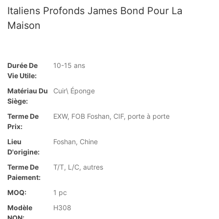
Italiens Profonds James Bond Pour La
Maison
Durée De
10-15 ans
Vie Utile:
Matériau Du
Cuir\ Éponge
Siège:
Terme De
EXW, FOB Foshan, CIF, porte à porte
Prix:
Lieu
Foshan, Chine
D'origine:
Terme De
T/T, L/C, autres
Paiement:
MOQ:
1 pc
Modèle
H308
NON: