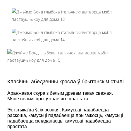
Класічны абедзенны крэсла ў брытанскім стылі
Аранжавая скура з белым дрэвам такая свежая.
Мяне вельмі прыцягвае яго прастата.
Эстэтыка'ва ўсіх розная. Камусьці падабаецца
раскоша, камусьці падабаецца прыгажосць, камусьці
падабаецца складанасць, камусьці падабаецца
прастата