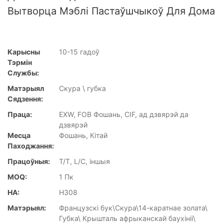
Вытворца Мэблі Пастаўшчыкоў Для Дома
Карысны
10-15 гадоў
Тэрмін
Службы:
Матэрыял
Скура \ губка
Сядзення:
Праца:
EXW, FOB Фошань, CIF, ад дзвярэй да
дзвярэй
Месца
Фошань, Кітай
Паходжання:
Працоўныя:
T/T, L/C, іншыя
MOQ:
1 Пк
НА:
H308
Матэрыял:
Французскі бук\Скура\14-каратнае золата\
Губка\ Крышталь афрыканскай баухініі\