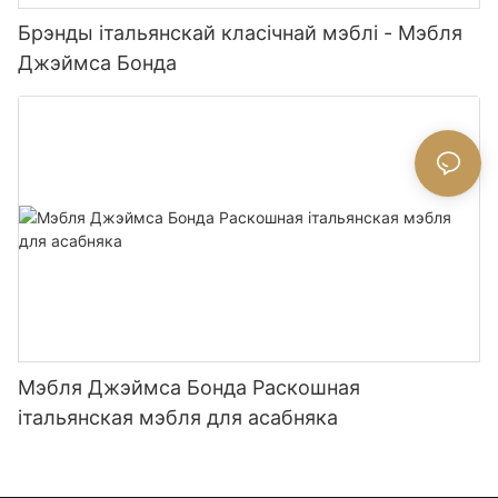
Брэнды італьянскай класічнай мэблі - Мэбля
Джэймса Бонда
Мэбля Джэймса Бонда Раскошная
італьянская мэбля для асабняка