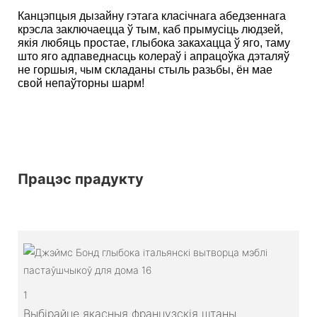
Канцэпцыя дызайну гэтага класічнага абедзеннага
крэсла заключаецца ў тым, каб прымусіць людзей,
якія любяць простае, глыбока закахацца ў яго, таму
што яго адпаведнасць колераў і апрацоўка дэталяў
не горшыя, чым складаны стыль разьбы, ён мае
свой непаўторны шарм!
Працэс прадукту
1
Выбірайце якасныя французскія штаны