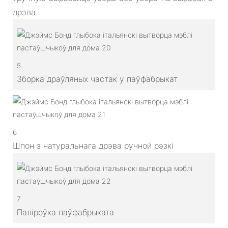
дрэва
5
Зборка драўляных частак у паўфабрыкат
6
Шпон з натуральнага дрэва ручной рэзкі
7
Паліроўка паўфабрыката