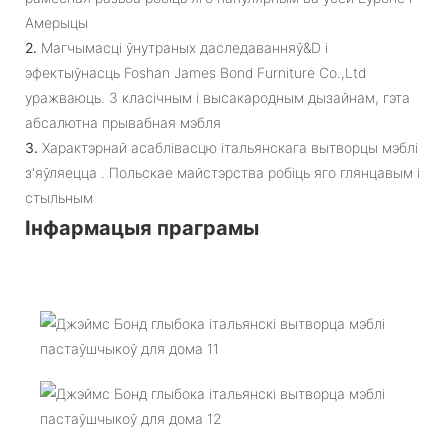
Амерыцы
2.
Магчымасці ўнутраных даследаванняў&D і
эфектыўнасць Foshan James Bond Furniture Co.,Ltd
уражваюць. З класічным і высакародным дызайнам, гэта
абсалютна прывабная мэбля
3.
Характэрнай асаблівасцю італьянскага вытворцы мэблі
з'яўляецца . Польскае майстэрства робіць яго глянцавым і
стыльным
Інфармацыя праграмы