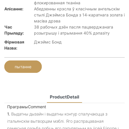
флокированная тканіна
Апісанне:
Абедзенны крэсла ў класічным ангельскім
стылі Джэймса Бонда з 14-каратнага золата і
масіва дрэва
Час
38 рабочых дзён пасля пацверджанага
Прыладу:
розыгрышу і атрымання 40% дэпазіту
Фірмовая
Джэймс Бонд
Назва:
пытанне
ProductDetail
ПраграмыComment
1.
Выдатны дызайн і выдатны контур спалучаюцца з
італьянскім вытворцам мэблі. Яго распрацаваная
рамесная разьба робіць яго папулярным ва ўсёй Еўропе і