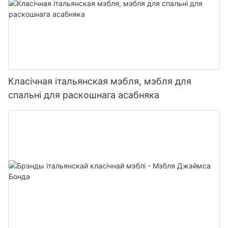
Класічная італьянская мэбля, мэбля для
спальні для раскошнага асабняка