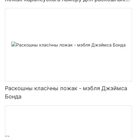
віл
Раскошны класічны ложак - мэбля Джэймса
Бонда