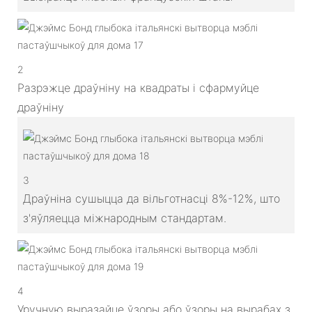
2
Разрэжце драўніну на квадраты і сфармуйце
драўніну
3
Драўніна сушыцца да вільготнасці 8%-12%, што
з'яўляецца міжнародным стандартам.
4
Уручную выразайце ўзоры або ўзоры на вырабах з