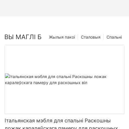
ВЫ МАГЛІ Б
Жылыя пакоі
Сталовыя
Спальні
Італьянская мэбля для спальні Раскошны
ложак каралеўскага памеру для раскошных