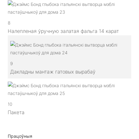
8
Налепленая ўручную залатая фальга 14 карат
9
Дакладны мантаж гатовых вырабаў
10
Пакета
Працоўныя