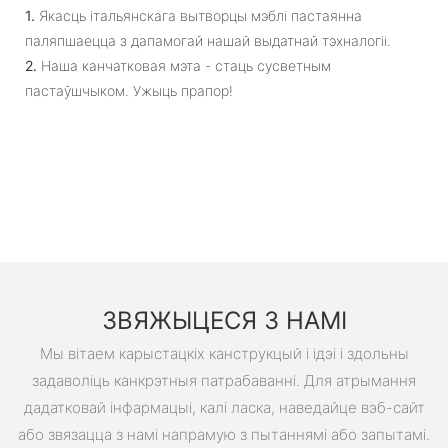
1.
Якасць італьянскага вытворцы мэблі пастаянна
паляпшаецца з дапамогай нашай выдатнай тэхналогіі.
2.
Наша канчатковая мэта - стаць сусветным
пастаўшчыком. Ужыць прапор!
ЗВЯЖЫЦЕСЯ З НАМІ
Мы вітаем карыстацкіх канструкцый і ідэі і здольны
задаволіць канкрэтныя патрабаванні. Для атрымання
дадатковай інфармацыі, калі ласка, наведайце вэб-сайт
або звязацца з намі напрамую з пытаннямі або запытамі.