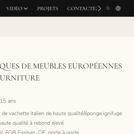
VIDÉO
PROJETS
CONTACTEZ-NOUS
RQUES DE MEUBLES EUROPÉENNES
FURNITURE
15 ans
 de vachette italien de haute qualité/éponge ignifuge
haute qualité à rebond élevé
, FOB Foshan, CIF, porte à porte