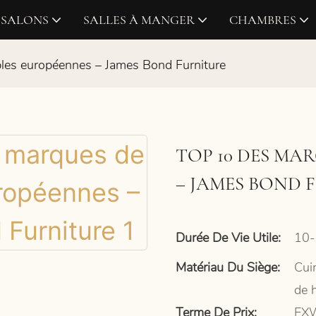
SALONS
SALLES À MANGER
CHAMBRES
es européennes – James Bond Furniture
TOP 10 DES MA
– JAMES BOND 
Durée De Vie Utile:
10-
Matériau Du Siège:
Cuir
de 
Terme De Prix:
EXW