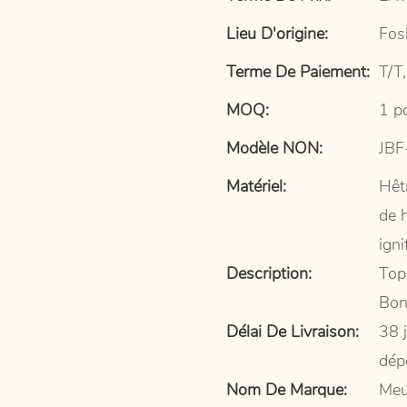
Lieu D'origine:
Fos
Terme De Paiement:
T/T,
MOQ:
1 p
Modèle NON:
JBF
Matériel:
Hêt
de 
igni
Description:
Top
Bon
Délai De Livraison:
38 
dép
Nom De Marque:
Meu