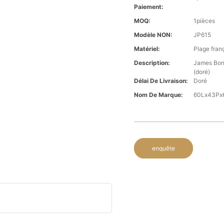
Paiement:
MOQ:
1pièces
Modèle NON:
JP615
Matériel:
Plage fran
Description:
James Bond
(doré)
Délai De Livraison:
Doré
Nom De Marque:
60Lx43Px
enquête