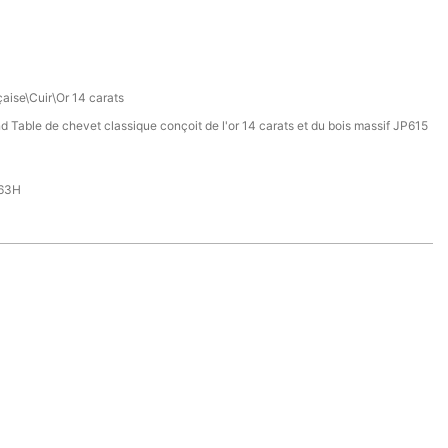
çaise\Cuir\Or 14 carats
 Table de chevet classique conçoit de l'or 14 carats et du bois massif JP615
63H