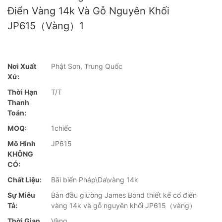
Điển Vàng 14k Và Gỗ Nguyên Khối
JP615（vàng）1
Nơi Xuất
Phật Sơn, Trung Quốc
Xứ:
Thời Hạn
T/T
Thanh
Toán:
MOQ:
1chiếc
Mô Hình
JP615
KHÔNG
CÓ:
Chất Liệu:
Bãi biển Pháp\Da\vàng 14k
Sự Miêu
Bàn đầu giường James Bond thiết kế cổ điển
Tả:
vàng 14k và gỗ nguyên khối JP615（vàng）
Thời Gian
Vàng