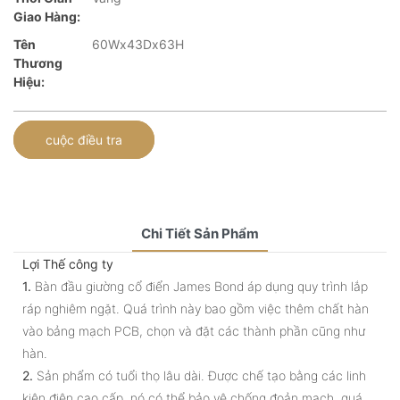
Giao Hàng:
Tên
60Wx43Dx63H
Thương
Hiệu:
cuộc điều tra
Chi Tiết Sản Phẩm
Lợi Thế công ty
1.
Bàn đầu giường cổ điển James Bond áp dụng quy trình lắp
ráp nghiêm ngặt. Quá trình này bao gồm việc thêm chất hàn
vào bảng mạch PCB, chọn và đặt các thành phần cũng như
hàn.
2.
Sản phẩm có tuổi thọ lâu dài. Được chế tạo bằng các linh
kiện điện cao cấp, nó có thể bảo vệ chống đoản mạch, quá