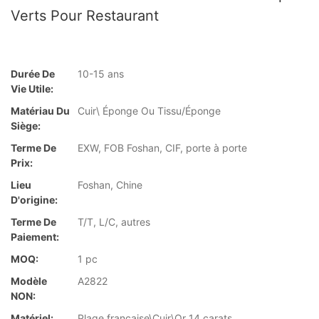
Verts Pour Restaurant
Durée De
10-15 ans
Vie Utile:
Matériau Du
Cuir\ Éponge Ou Tissu/Éponge
Siège:
Terme De
EXW, FOB Foshan, CIF, porte à porte
Prix:
Lieu
Foshan, Chine
D'origine:
Terme De
T/T, L/C, autres
Paiement:
MOQ:
1 pc
Modèle
A2822
NON:
Matériel:
Plage française\Cuir\Or 14 carats