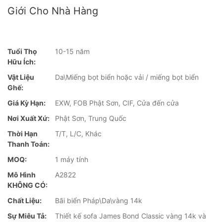
Giới Cho Nhà Hàng
Tuổi Thọ
10-15 năm
Hữu Ích:
Vật Liệu
Da\Miếng bọt biển hoặc vải / miếng bọt biển
Ghế:
Giá Kỳ Hạn:
EXW, FOB Phật Sơn, CIF, Cửa đến cửa
Nơi Xuất Xứ:
Phật Sơn, Trung Quốc
Thời Hạn
T/T, L/C, Khác
Thanh Toán:
MOQ:
1 máy tính
Mô Hình
A2822
KHÔNG CÓ:
Chất Liệu:
Bãi biển Pháp\Da\vàng 14k
Sự Miêu Tả:
Thiết kế sofa James Bond Classic vàng 14k và