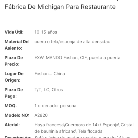
Fábrica De Michigan Para Restaurante
Vida Útil:
10-15 años
Material Del
cuero o tela/esponja de alta densidad
Asiento:
Plazo De
EXW, MANDO Foshan, CIF, puerta a puerta
Precio:
Lugar De
Foshan... China
Origen:
Plazo De
T/T, LC, Otros
Pago:
MOQ:
1 ordenador personal
Modelo NO:
A2820
Aterial:
Haya francesa\Cuero\oro de 14k\ Esponja\ Cristal
de bauhinia africano\ Tela flocada
Descripción:
Sofá clásico de madera maciza y oro de 14k en