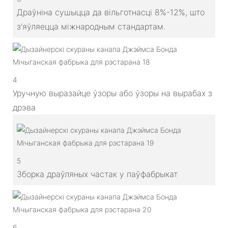
Драўніна сушыцца да вільготнасці 8%-12%, што
з'яўляецца міжнародным стандартам.
4
Уручную выразайце ўзоры або ўзоры на вырабах з
дрэва
5
Зборка драўляных частак у паўфабрыкат
6