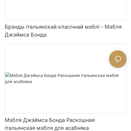
Брэнды італьянскай класічнай мэблі - Мэбля
Джэймса Бонда
Мэбля Джэймса Бонда Раскошная
італьянская мэбля для асабняка