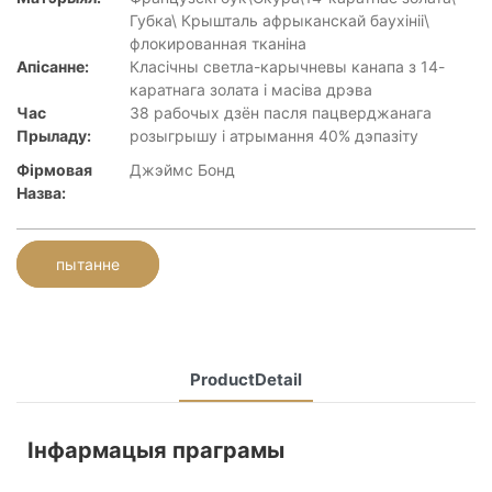
Губка\ Крышталь афрыканскай баухініі\
флокированная тканіна
Апісанне:
Класічны светла-карычневы канапа з 14-
каратнага золата і масіва дрэва
Час
38 рабочых дзён пасля пацверджанага
Прыладу:
розыгрышу і атрымання 40% дэпазіту
Фірмовая
Джэймс Бонд
Назва:
пытанне
ProductDetail
Інфармацыя праграмы