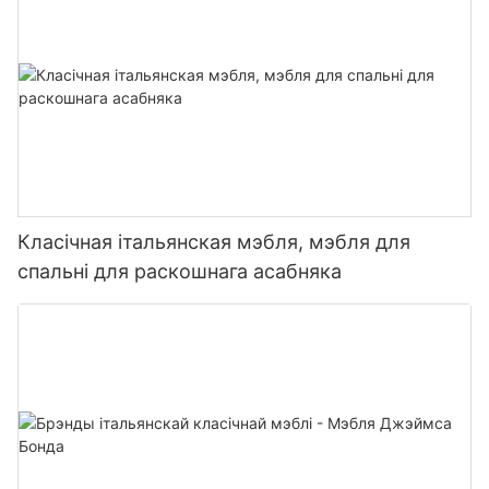
Класічная італьянская мэбля, мэбля для
спальні для раскошнага асабняка