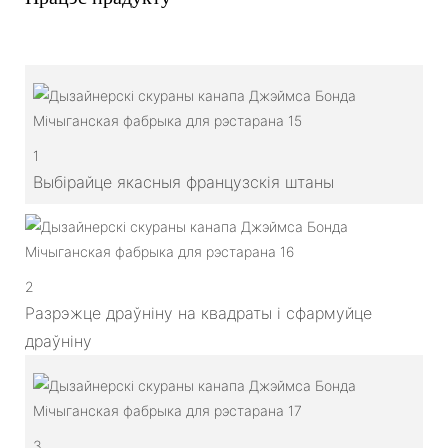
1
Выбірайце якасныя французскія штаны
2
Разрэжце драўніну на квадраты і сфармуйце
драўніну
3