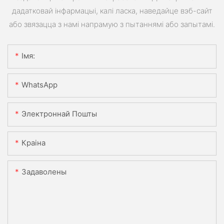
дадатковай інфармацыі, калі ласка, наведайце вэб-сайт
або звязацца з намі напрамую з пытаннямі або запытамі.
Імя:
WhatsApp
Электроннай Пошты
Краіна
Задаволены