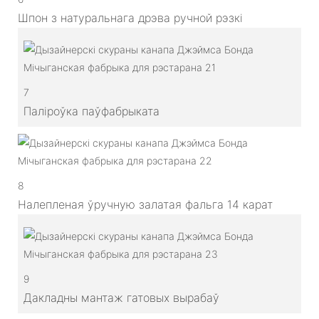
Шпон з натуральнага дрэва ручной рэзкі
7
Паліроўка паўфабрыката
8
Налепленая ўручную залатая фальга 14 карат
9
Дакладны мантаж гатовых вырабаў