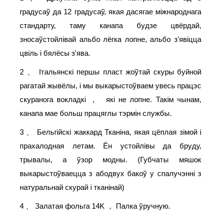
градусаў да 12 градусаў, якая дасягае міжнароднага
стандарту, таму канапа будзе цвёрдай,
зносаўстойлівай альбо лёгка лопне, альбо з'явіцца
цвіль і бялёсы з'ява.
2
Італьянскі першы пласт жоўтай скуры буйной
、
рагатай жывёлы, і мы выкарыстоўваем увесь працэс
скуранога вокладкі
які не лопне. Такім чынам,
，
канапа мае больш працяглы тэрмін службы.
3
Бельгійскі жаккард Тканіна, якая цёплая зімой і
、
прахалодная летам. Ён устойлівы да бруду,
трывалы, а ўзор модны. (Губчаты мяшок
выкарыстоўваецца з абодвух бакоў у спалучэнні з
натуральнай скурай і тканінай)
4
Залатая фольга 14K
Палка ўручную.
、
，