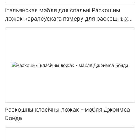
Італьянская мэбля для спальні Раскошны
ложак каралеўскага памеру для раскошных
віл
Раскошны класічны ложак - мэбля Джэймса
Бонда