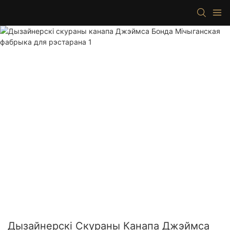
Дызайнерскі Скураны Канапа Джэймса