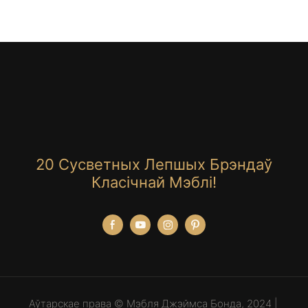
20 Сусветных Лепшых Брэндаў
Класічнай Мэблі!
Аўтарскае права © Мэбля Джэймса Бонда, 2024 |