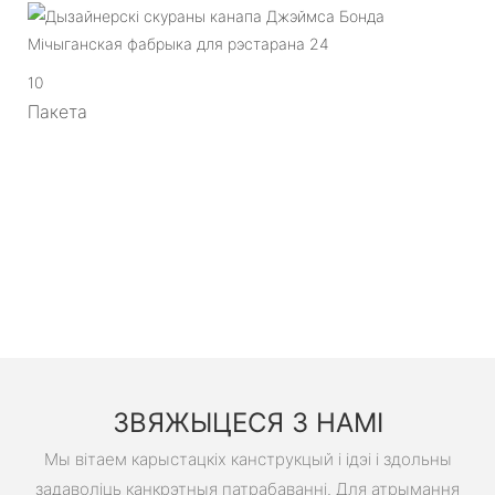
10
Пакета
ЗВЯЖЫЦЕСЯ З НАМІ
Мы вітаем карыстацкіх канструкцый і ідэі і здольны
задаволіць канкрэтныя патрабаванні. Для атрымання