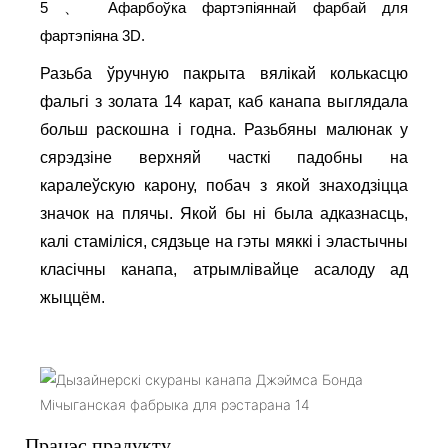
5
Афарбоўка фартэпіяннай фарбай для
、
фартэпіяна 3D.
Разьба ўручную пакрыта вялікай колькасцю
фальгі з золата 14 карат, каб канапа выглядала
больш раскошна і годна. Разьбяны малюнак у
сярэдзіне верхняй часткі падобны на
каралеўскую карону, побач з якой знаходзіцца
значок на плячы. Якой бы ні была адказнасць,
калі стаміліся, сядзьце на гэты мяккі і эластычны
класічны канапа, атрымлівайце асалоду ад
жыццём.
Працэс прадукту