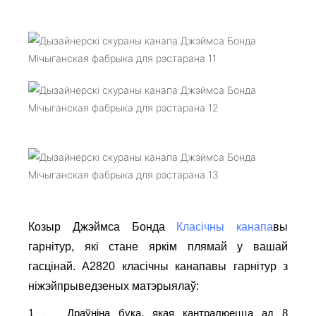
Козыр Джэймса Бонда
Класічны канапа
вы
гарнітур, які стане яркім плямай у вашай
гасцінай. A2820 класічны канапавы гарнітур з
ніжэйпрыведзеных матэрыялаў:
1
Драўніна бука, якая кантралюецца ад 8
、