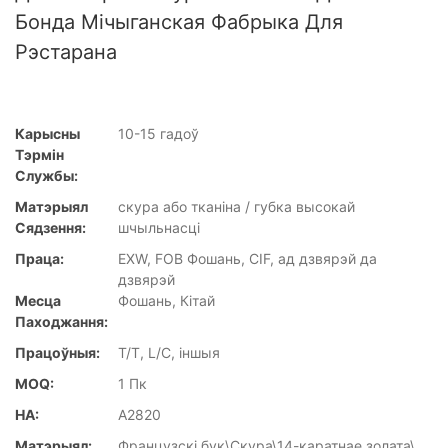
Бонда Мічыганская Фабрыка Для
Рэстарана
Карысны
10-15 гадоў
Тэрмін
Службы:
Матэрыял
скура або тканіна / губка высокай
Сядзення:
шчыльнасці
Праца:
EXW, FOB Фошань, CIF, ад дзвярэй да
дзвярэй
Месца
Фошань, Кітай
Паходжання:
Працоўныя:
T/T, L/C, іншыя
MOQ:
1 Пк
НА:
A2820
Матэрыял:
Французскі бук\Скура\14-каратнае золата\