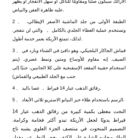
الأرائك سيكون صلبًا ومقاومًا للتآكل أو سهل الانفجار أو يظهر
عليه ظاهرة العفن والبياض.
الطبقة الأولى من جلد الماشية الأصفر الإيطالي،
2
、
ونستخدم عملية الغطاء الجلدي بالكامل
والتي لن تنفجر.
，
لذلك، تتمتع الأريكة بعمر خدمة أطول.
قماش الجاكار البلجيكي، وهو دافئ في الشتاء وبارد في
3
、
الصيف. إنه مقاوم للأوساخ ومتين ونمط عصري. (يتم
استخدام حقيبة المقعد الإسفنجية على كلا الجانبين، جنبًا إلى
جنب مع الجلد الطبيعي والقماش)
عصا باليد.
رقائق الذهب عيار 14 قيراط
4
、
，
الرسم باستخدام طلاء خبز البيانو الاستريو ثلاثي الأبعاد.
5
、
النحت مغطى بكمية كبيرة من رقائق الذهب عيار 14
قيراط يدويًا لجعل الأريكة تبدو أكثر فخامة وكرامة.
التصميم المنحوت في منتصف الجزء العلوي يشبه تاج
الملك وبجانبه الشارة على الكتف. بغض النظر عن مقدار