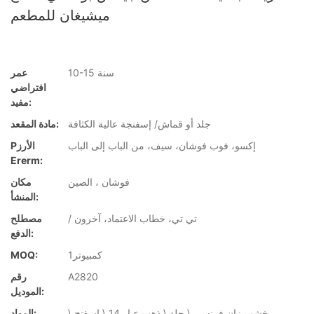
ميشيغان للمطعم
10-15 سنة
عمر
افتراضي
مفيد:
جلد أو قماش/ إسفنجة عالية الكثافة
مادة المقعد:
إكسو، فوب فوشان، سيف، من الباب إلى الباب
Pالأرز
Ererm:
فوشان ، الصين
مكان
المنشأ:
/ تي تي، خطاب الاعتماد، آخرون
مصطلح
الدفع:
كمبيوتر1
MOQ:
A2820
رقم
الموديل:
خشب زان فرنسي \ جلد \ ذهب عيار 14 \ اسفنج \
المواد: