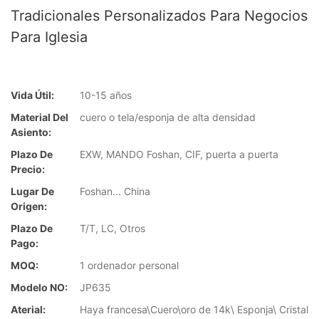
Tradicionales Personalizados Para Negocios
Para Iglesia
Vida Útil:
10-15 años
Material Del
cuero o tela/esponja de alta densidad
Asiento:
Plazo De
EXW, MANDO Foshan, CIF, puerta a puerta
Precio:
Lugar De
Foshan... China
Origen:
Plazo De
T/T, LC, Otros
Pago:
MOQ:
1 ordenador personal
Modelo NO:
JP635
Aterial:
Haya francesa\Cuero\oro de 14k\ Esponja\ Cristal