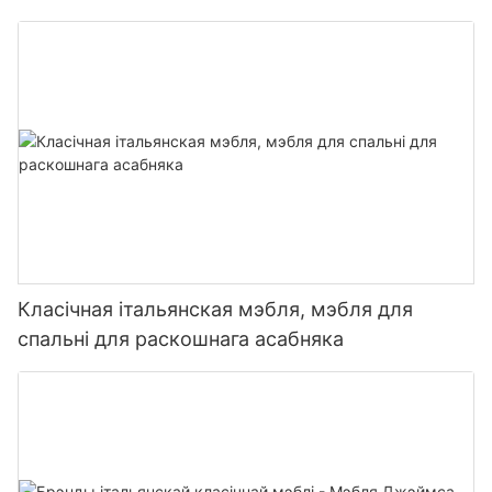
Класічная італьянская мэбля, мэбля для
спальні для раскошнага асабняка