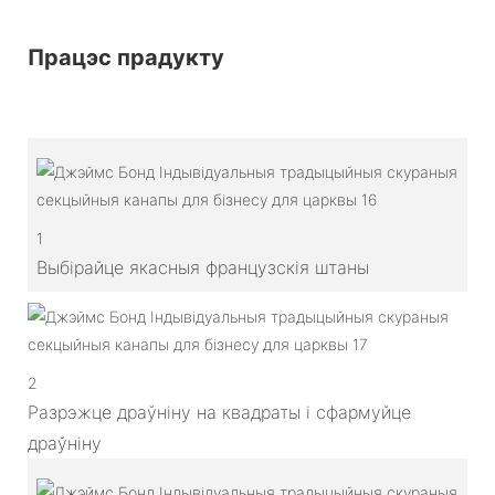
Працэс прадукту
1
Выбірайце якасныя французскія штаны
2
Разрэжце драўніну на квадраты і сфармуйце
драўніну