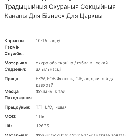
Традыцыйныя Скураныя Секцыйныя
Канапы Для Бізнесу Для Царквы
Карысны
10-15 гадоў
Тэрмін
Службы:
Матэрыял
скура або тканіна / губка высокай
Сядзення:
шчыльнасці
Праца:
EXW, FOB Фошань, CIF, ад дзвярэй да
дзвярэй
Месца
Фошань, Кітай
Паходжання:
Працоўныя:
T/T, L/C, іншыя
MOQ:
1 Пк
НА:
JP635
Матэрыял:
Французскі бук\Скура\14-каратнае золата\