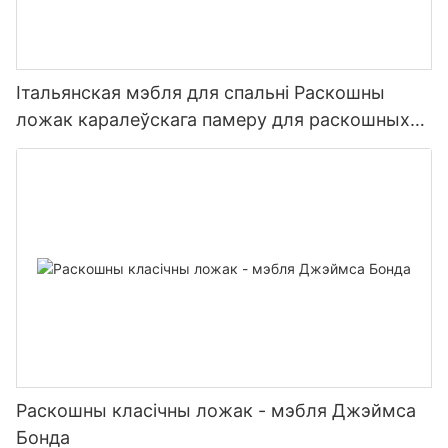
Італьянская мэбля для спальні Раскошны
ложак каралеўскага памеру для раскошных
віл
Раскошны класічны ложак - мэбля Джэймса
Бонда