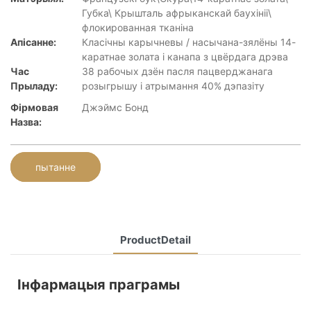
Губка\ Крышталь афрыканскай баухініі\
флокированная тканіна
Апісанне:
Класічны карычневы / насычана-зялёны 14-
каратнае золата і канапа з цвёрдага дрэва
Час
38 рабочых дзён пасля пацверджанага
Прыладу:
розыгрышу і атрымання 40% дэпазіту
Фірмовая
Джэймс Бонд
Назва:
пытанне
ProductDetail
Інфармацыя праграмы