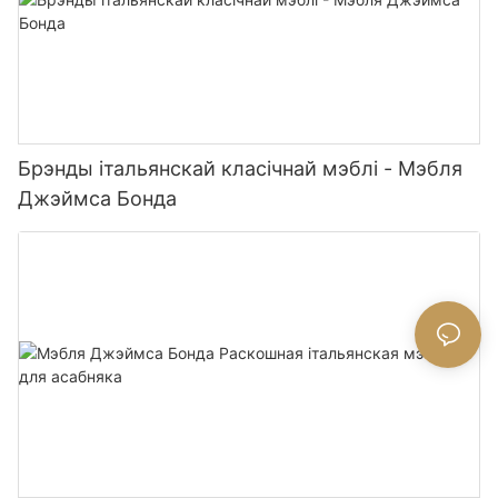
Брэнды італьянскай класічнай мэблі - Мэбля
Джэймса Бонда