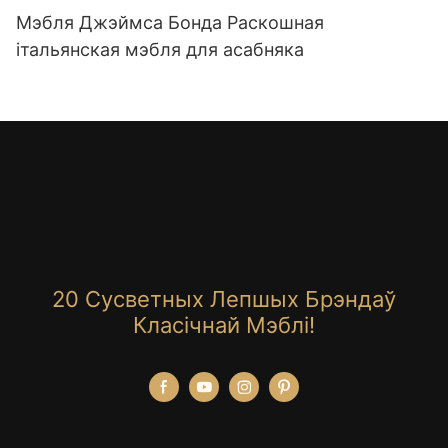
Мэбля Джэймса Бонда Раскошная
італьянская мэбля для асабняка
20 Сусветных Лепшых Брэндаў
Класічнай Мэблі!