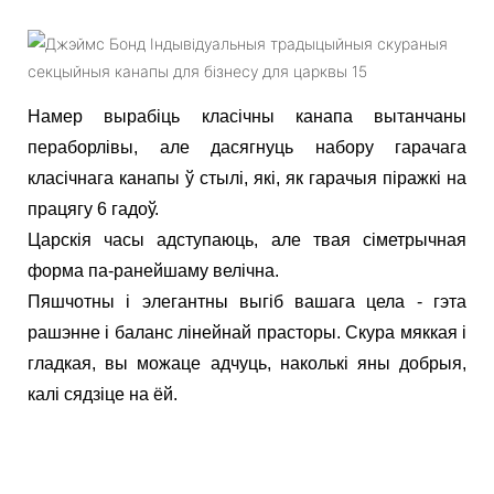
Намер вырабіць класічны канапа вытанчаны
пераборлівы, але дасягнуць набору гарачага
класічнага канапы ў стылі, які, як гарачыя піражкі на
працягу 6 гадоў.
Царскія часы адступаюць, але твая сіметрычная
форма па-ранейшаму велічна.
Пяшчотны і элегантны выгіб вашага цела - гэта
рашэнне і баланс лінейнай прасторы. Скура мяккая і
гладкая, вы можаце адчуць, наколькі яны добрыя,
калі сядзіце на ёй.