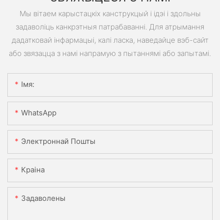
Мы вітаем карыстацкіх канструкцый і ідэі і здольны
задаволіць канкрэтныя патрабаванні. Для атрымання
дадатковай інфармацыі, калі ласка, наведайце вэб-сайт
або звязацца з намі напрамую з пытаннямі або запытамі.
Імя:
WhatsApp
Электроннай Пошты
Краіна
Задаволены