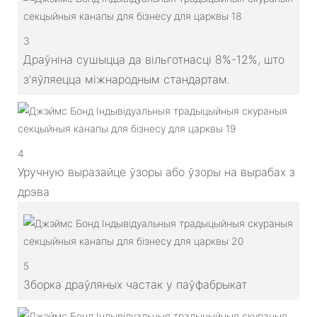
3
Драўніна сушыцца да вільготнасці 8%-12%, што
з'яўляецца міжнародным стандартам.
4
Уручную выразайце ўзоры або ўзоры на вырабах з
дрэва
5
Зборка драўляных частак у паўфабрыкат