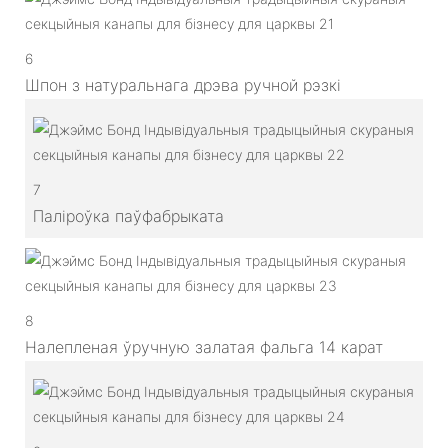
6
Шпон з натуральнага дрэва ручной рэзкі
7
Паліроўка паўфабрыката
8
Налепленая ўручную залатая фальга 14 карат