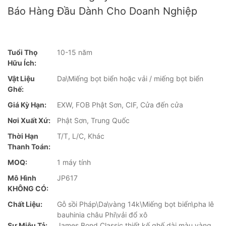
Báo Hàng Đầu Dành Cho Doanh Nghiệp
Tuổi Thọ
10-15 năm
Hữu Ích:
Vật Liệu
Da\Miếng bọt biển hoặc vải / miếng bọt biển
Ghế:
Giá Kỳ Hạn:
EXW, FOB Phật Sơn, CIF, Cửa đến cửa
Nơi Xuất Xứ:
Phật Sơn, Trung Quốc
Thời Hạn
T/T, L/C, Khác
Thanh Toán:
MOQ:
1 máy tính
Mô Hình
JP617
KHÔNG CÓ:
Chất Liệu:
Gỗ sồi Pháp\Da\vàng 14k\Miếng bọt biển\pha lê
bauhinia châu Phi\vải đổ xô
Sự Miêu Tả:
James Bond Classic thiết kế ghế dài màu vàng