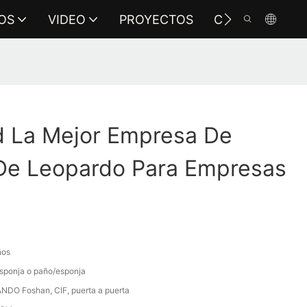
OS
VIDEO
PROYECTOS
CONTÁCTENO
 La Mejor Empresa De
e Leopardo Para Empresas
ños
sponja o paño/esponja
NDO Foshan, CIF, puerta a puerta