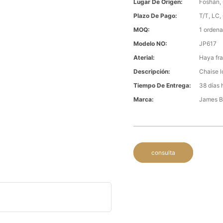
Lugar De Origen:
Foshán,
Plazo De Pago:
T/T, LC,
MOQ:
1 ordena
Modelo NO:
JP617
Aterial:
Haya fra
Descripción:
Chaise 
Tiempo De Entrega:
38 días 
Marca:
James 
consulta