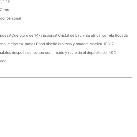
 China
 Otros
dor personal
ncesa\Cuero\oro de 14k\ Esponja\ Cristal de bauhinia africano\ Tela flocada
longue clásica James Bond diseño oro rosa y madera maciza JP617
hábiles después del sorteo confirmado y recibido el depósito del 40%
Bond