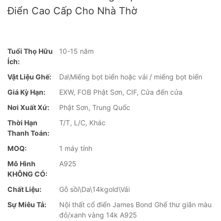
Điển Cao Cấp Cho Nhà Thờ
Tuổi Thọ Hữu
10-15 năm
Ích:
Vật Liệu Ghế:
Da\Miếng bọt biển hoặc vải / miếng bọt biển
Giá Kỳ Hạn:
EXW, FOB Phật Sơn, CIF, Cửa đến cửa
Nơi Xuất Xứ:
Phật Sơn, Trung Quốc
Thời Hạn
T/T, L/C, Khác
Thanh Toán:
MOQ:
1 máy tính
Mô Hình
A925
KHÔNG CÓ:
Chất Liệu:
Gỗ sồi\Da\14kgold\Vải
Sự Miêu Tả:
Nội thất cổ điển James Bond Ghế thư giãn màu
đỏ/xanh vàng 14k A925