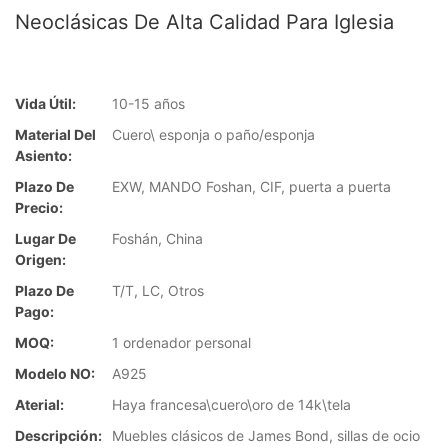
Neoclásicas De Alta Calidad Para Iglesia
Vida Útil:
10-15 años
Material Del
Cuero\ esponja o paño/esponja
Asiento:
Plazo De
EXW, MANDO Foshan, CIF, puerta a puerta
Precio:
Lugar De
Foshán, China
Origen:
Plazo De
T/T, LC, Otros
Pago:
MOQ:
1 ordenador personal
Modelo NO:
A925
Aterial:
Haya francesa\cuero\oro de 14k\tela
Descripción:
Muebles clásicos de James Bond, sillas de ocio