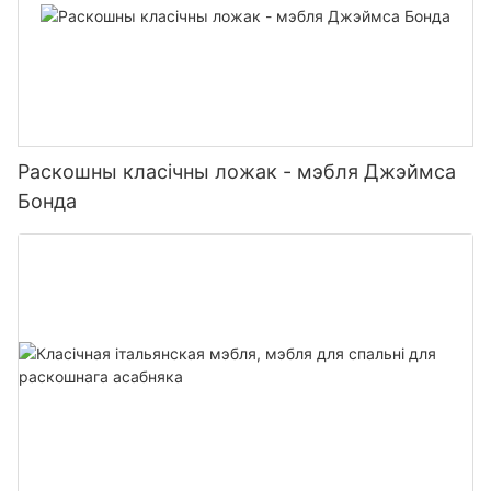
Раскошны класічны ложак - мэбля Джэймса
Бонда