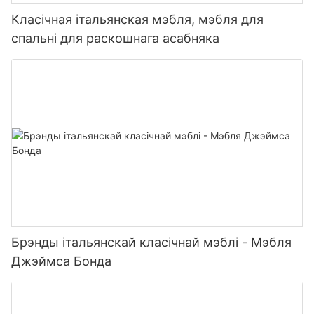
Класічная італьянская мэбля, мэбля для
спальні для раскошнага асабняка
Брэнды італьянскай класічнай мэблі - Мэбля
Джэймса Бонда