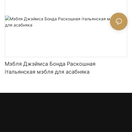
Мэбля Джэймса Бонда Раскошная
італьянская мэбля для асабняка