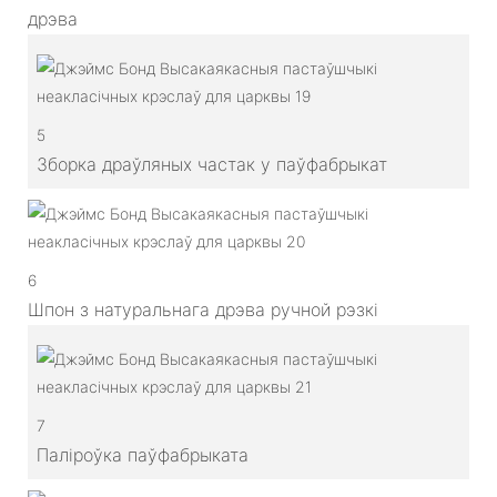
дрэва
5
Зборка драўляных частак у паўфабрыкат
6
Шпон з натуральнага дрэва ручной рэзкі
7
Паліроўка паўфабрыката