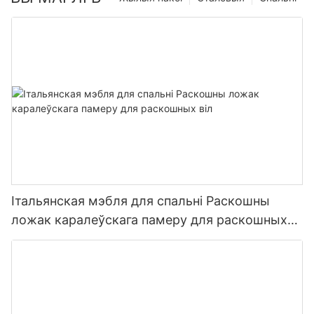
Італьянская мэбля для спальні Раскошны
ложак каралеўскага памеру для раскошных
віл