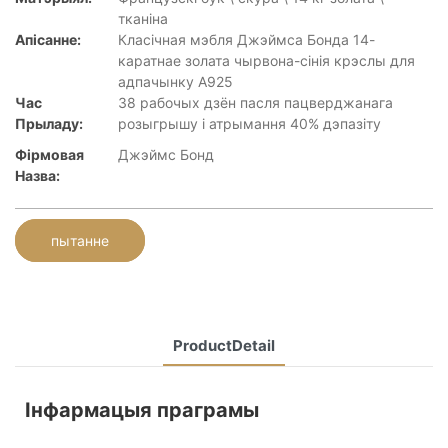
тканіна
Апісанне:
Класічная мэбля Джэймса Бонда 14-
каратнае золата чырвона-сінія крэслы для
адпачынку A925
Час
38 рабочых дзён пасля пацверджанага
Прыладу:
розыгрышу і атрымання 40% дэпазіту
Фірмовая
Джэймс Бонд
Назва:
пытанне
ProductDetail
Інфармацыя праграмы