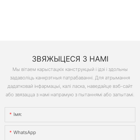
ЗВЯЖЫЦЕСЯ З НАМІ
Мы вітаем карыстацкіх канструкцый і ідэі і здольны
задаволіць канкрэтныя патрабаванні. Для атрымання
дадатковай інфармацыі, калі ласка, наведайце вэб-сайт
або звязацца з намі напрамую з пытаннямі або запытамі.
Імя:
WhatsApp