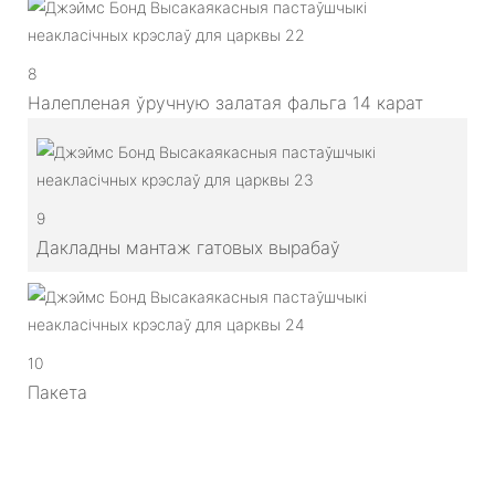
8
Налепленая ўручную залатая фальга 14 карат
9
Дакладны мантаж гатовых вырабаў
10
Пакета