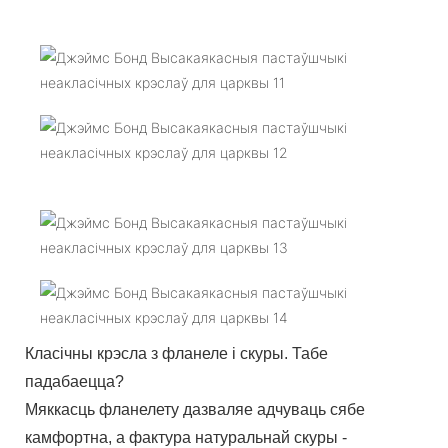
Класічны крэсла з фланеле і скуры. Табе
падабаецца?
Мяккасць фланелету дазваляе адчуваць сябе
камфортна, а фактура натуральнай скуры -