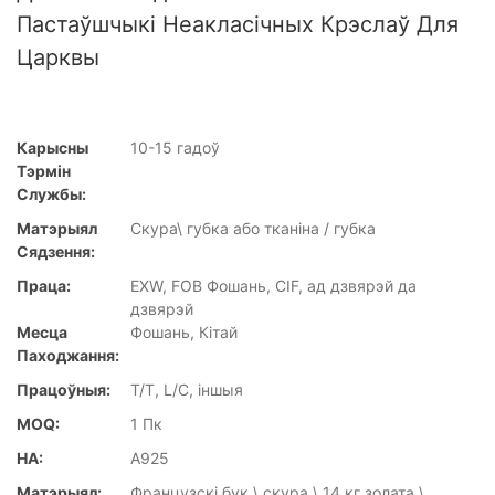
Пастаўшчыкі Неакласічных Крэслаў Для
Царквы
Карысны
10-15 гадоў
Тэрмін
Службы:
Матэрыял
Скура\ губка або тканіна / губка
Сядзення:
Праца:
EXW, FOB Фошань, CIF, ад дзвярэй да
дзвярэй
Месца
Фошань, Кітай
Паходжання:
Працоўныя:
T/T, L/C, іншыя
MOQ:
1 Пк
НА:
A925
Матэрыял:
Французскі бук \ скура \ 14 кг золата \