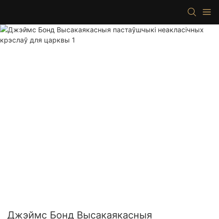
Джэймс Бонд Высакаякасныя