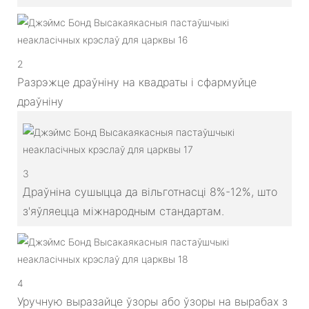
2
Разрэжце драўніну на квадраты і сфармуйце
драўніну
3
Драўніна сушыцца да вільготнасці 8%-12%, што
з'яўляецца міжнародным стандартам.
4
Уручную выразайце ўзоры або ўзоры на вырабах з