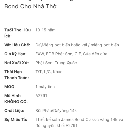
Bond Cho Nhà Thờ
Tuổi Thọ Hữu
10-15 năm
Ích:
Vật Liệu Ghế:
Da\Miếng bọt biển hoặc vải / miếng bọt biển
Giá Kỳ Hạn:
EXW, FOB Phật Sơn, CIF, Cửa đến cửa
Nơi Xuất Xứ:
Phật Sơn, Trung Quốc
Thời Hạn
T/T, L/C, Khác
Thanh Toán:
MOQ:
1 máy tính
Mô Hình
A2791
KHÔNG CÓ:
Chất Liệu:
Sồi Pháp\Da\vàng 14k
Sự Miêu Tả:
Thiết kế sofa James Bond Classic vàng 14k và
đỏ nguyên khối A2791