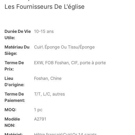
Les Fournisseurs De L'église
Durée De Vie
10-15 ans
Utile:
Matériau Du
Cuir\ Éponge Ou Tissu/Éponge
Siège:
Terme De
EXW, FOB Foshan, CIF, porte à porte
Prix:
Lieu
Foshan, Chine
D'origine:
Terme De
T/T, L/C, autres
Paiement:
MOQ:
1 pc
Modèle
A2791
NON:
Matériel:
Hêtre français\Cuir\Or 14 carats