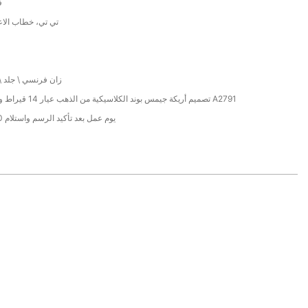
ف
/ تي تي، خطاب الا
زان فرنسي \ جلد \ ذ
تصميم أريكة جيمس بوند الكلاسيكية من الذهب عيار 14 قيراط والأحمر الصلب A2791
38 يوم عمل بعد تأكيد الرسم واستلام 40% وديعة