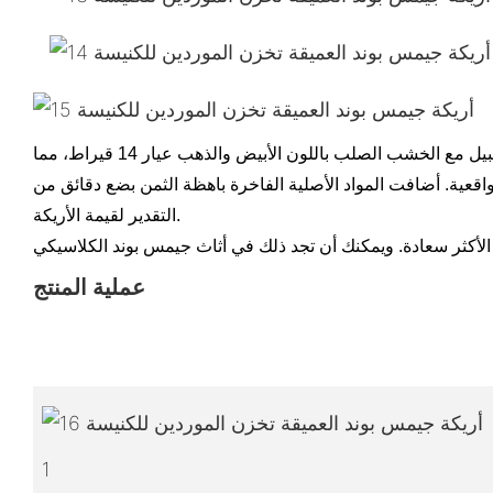
إذا كنت تعيش في المساحة الرائعة الخاصة بك، فقدّر الأثاث الدقيق والفني وتذوق حركة الحياة البسيطة ببطء! يتطابق اللون الأحمر النبيل مع الخشب الصلب باللون الأبيض والذهب عيار 14 قيراط، مما
واقعية. أضافت المواد الأصلية الفاخرة باهظة الثمن بضع دقائق من
التقدير لقيمة الأريكة.
عملية المنتج
1