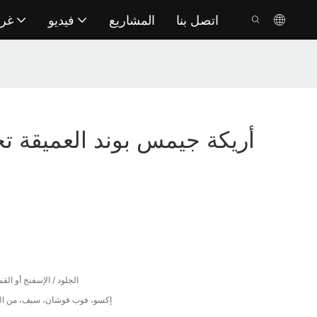
اتصل بنا
المشاريع
فيديو
غر
أريكة جيمس بوند العميقة ت
الجلود / الإسفنج أو الق
إكسو، فوب فوشان، سيف، من الب