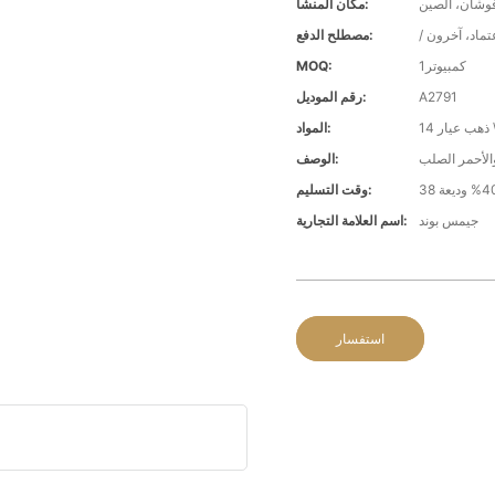
وشان، الصين
مكان المنشأ:
عتماد، آخرون
مصطلح الدفع:
كمبيوتر1
MOQ:
A2791
رقم الموديل:
هب عيار 14
المواد:
الوصف:
وقت التسليم:
جيمس بوند
اسم العلامة التجارية:
استفسار