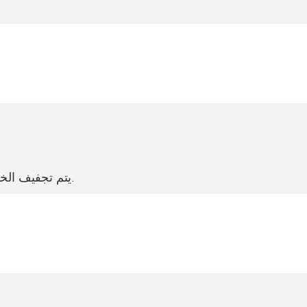
يتم تجفيف الخشب ليصبح محتوى الرطوبة 8%-12% وهو المعيار الدولي.