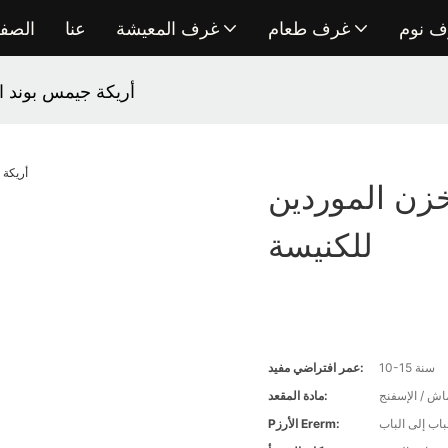
ف نوم
غرف طعام
غرف المعيشة
عنا
الصفح
أريكة جيمس بوند ا
خزن الموردين
للكنيسة
10-15 سنة
عمر افتراضي مفيد:
ماش / الإسفنج
مادة المقعد:
اب إلى الباب
Pالأرز Ererm: