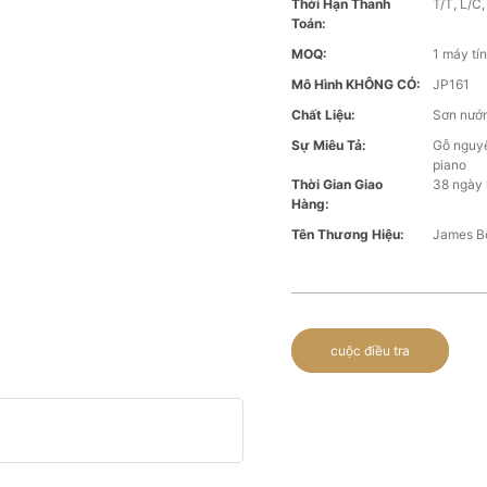
Thời Hạn Thanh
T/T, L/C
Toán:
MOQ:
1 máy tí
Mô Hình KHÔNG CÓ:
JP161
Chất Liệu:
Sơn nướn
Sự Miêu Tả:
Gỗ nguyê
piano
Thời Gian Giao
38 ngày 
Hàng:
Tên Thương Hiệu:
James B
cuộc điều tra