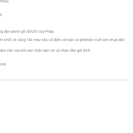
, Khác
nh
g đàn piano gỗ sồi\3D của Pháp
n khối và vàng 14k màu nâu cổ điển với bàn cà phê/bàn cuối sơn nhựa đàn
làm việc sau khi xác nhận bản vẽ và nhận tiền gửi 40%
ond