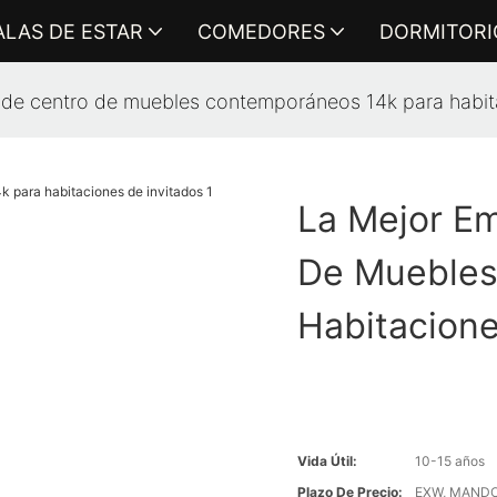
ALAS DE ESTAR
COMEDORES
DORMITORI
de centro de muebles contemporáneos 14k para habita
La Mejor E
De Muebles
Habitacione
Vida Útil:
10-15 años
Plazo De Precio:
EXW, MANDO F