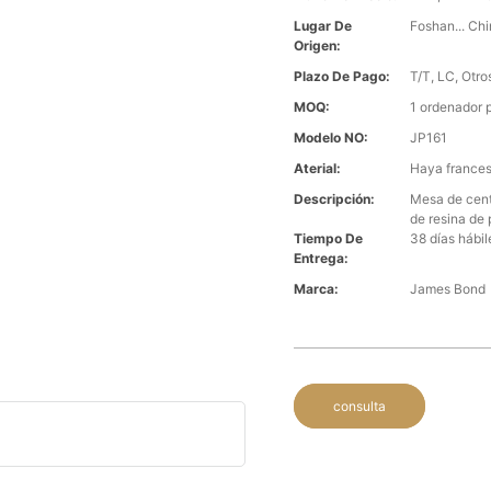
Lugar De
Foshan... Ch
Origen:
Plazo De Pago:
T/T, LC, Otro
MOQ:
1 ordenador 
Modelo NO:
JP161
Aterial:
Haya frances
Descripción:
Mesa de cent
de resina de 
Tiempo De
38 días hábil
Entrega:
Marca:
James Bond
consulta