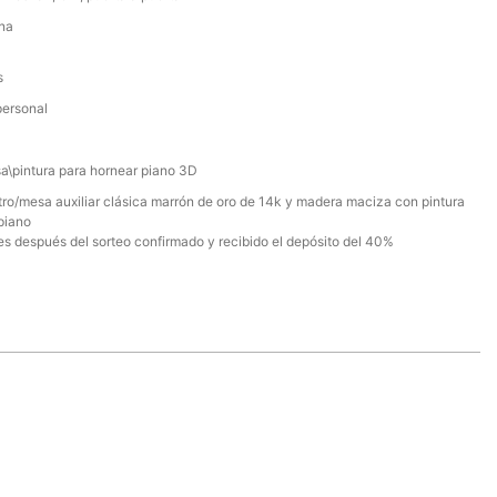
ina
s
personal
a\pintura para hornear piano 3D
ro/mesa auxiliar clásica marrón de oro de 14k y madera maciza con pintura
piano
es después del sorteo confirmado y recibido el depósito del 40%