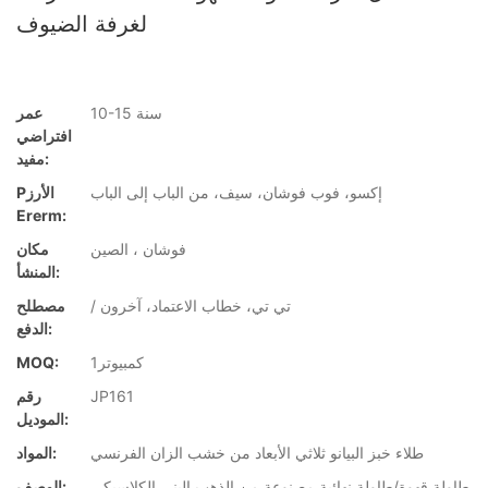
لغرفة الضيوف
10-15 سنة
عمر
افتراضي
مفيد:
إكسو، فوب فوشان، سيف، من الباب إلى الباب
Pالأرز
Ererm:
فوشان ، الصين
مكان
المنشأ:
/ تي تي، خطاب الاعتماد، آخرون
مصطلح
الدفع:
كمبيوتر1
MOQ:
JP161
رقم
الموديل:
طلاء خبز البيانو ثلاثي الأبعاد من خشب الزان الفرنسي
المواد:
طاولة قهوة/طاولة نهائية مصنوعة من الذهب البني الكلاسيكي
الوصف: