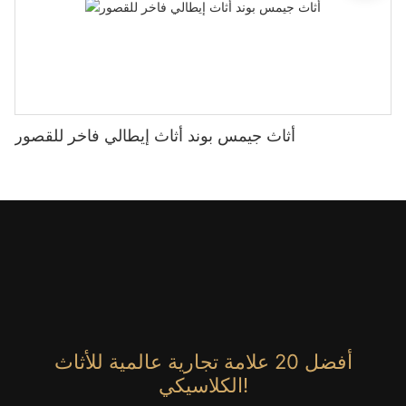
أثاث جيمس بوند أثاث إيطالي فاخر للقصور
أفضل 20 علامة تجارية عالمية للأثاث
الكلاسيكي!