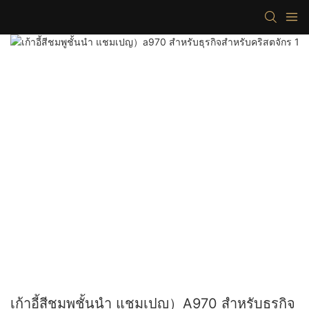
เก้าอี้สีชมพูชั้นนำ แชมเปญ）a970 สำหรับธุรกิจ