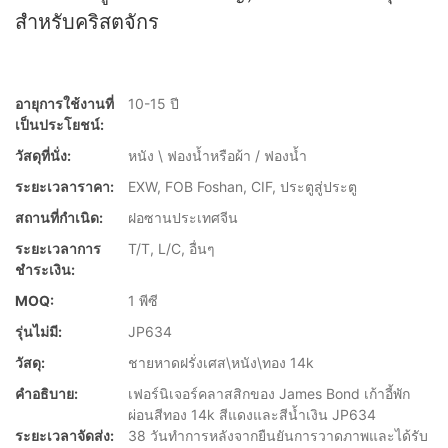
สำหรับคริสตจักร
อายุการใช้งานที่
10-15 ปี
เป็นประโยชน์:
วัสดุที่นั่ง:
หนัง \ ฟองน้ำหรือผ้า / ฟองน้ำ
ระยะเวลาราคา:
EXW, FOB Foshan, CIF, ประตูสู่ประตู
สถานที่กำเนิด:
ฝอซานประเทศจีน
ระยะเวลาการ
T/T, L/C, อื่นๆ
ชำระเงิน:
MOQ:
1 พีซี
รุ่นไม่มี:
JP634
วัสดุ:
ชายหาดฝรั่งเศส\หนัง\ทอง 14k
คำอธิบาย:
เฟอร์นิเจอร์คลาสสิกของ James Bond เก้าอี้พัก
ผ่อนสีทอง 14k สีแดงและสีน้ำเงิน JP634
ระยะเวลาจัดส่ง:
38 วันทำการหลังจากยืนยันการวาดภาพและได้รับ