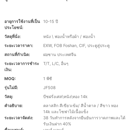
อายุการใช้งานที่เป็น
10-15 ปี
ประโยชน์:
วัสดุที่นั่ง:
หนัง \ ฟองน้ำหรือผ้า / ฟองน้ำ
ระยะเวลาราคา:
EXW, FOB Foshan, CIF, ประตูสู่ประตู
สถานที่กำเนิด:
ฝอซาน ประเทศจีน
ระยะเวลาการชำระ
T/T, L/C, อื่นๆ
เงิน:
MOQ:
1 พีซี
รุ่นไม่มี:
JF508
วัสดุ:
บีชฝรั่งเศส\หนัง\ทอง 14k
คำอธิบาย:
คลาสสิก สีเขียวเข้ม/ สีน้ำตาล / สีขาว ทอง
14k และโซฟาไม้เนื้อแข็ง
ระยะเวลาจัดส่ง:
38 วันทำการหลังจากยืนยันการวาดภาพและได้
รับเงินฝาก 40%
ชื่อแบรนด์:
เจมส์ บอนด์