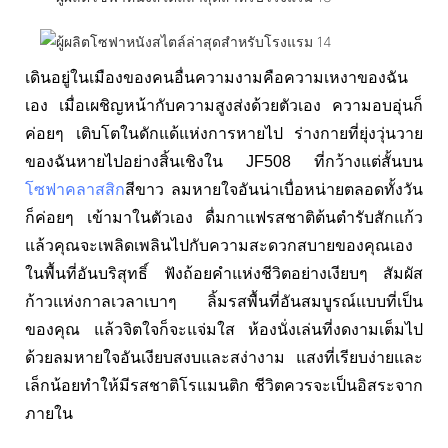
เดินอยู่ในเมืองของคนอื่นความงามคือความเหงาของฉัน
เอง เมื่อเผชิญหน้ากับความสูงส่งด้วยตัวเอง ความอบอุ่นก็
ค่อยๆ เติบโตในดักแด้แห่งการหายไป ร่างกายที่ยุ่งวุ่นวาย
ของฉันหายไปอย่างสิ้นเชิงใน JF508 ที่กว้างแต่สั้นบน
โซฟาคลาสสิก
สีขาว ลมหายใจอันน่าเบื่อหน่ายตลอดทั้งวัน
ก็ค่อยๆ เข้ามาในตัวเอง ดื่มกาแฟรสชาติต้นตำรับสักแก้ว
แล้วคุณจะเพลิดเพลินไปกับความสะดวกสบายของคุณเอง
ในพื้นที่อันบริสุทธิ์ ฟังถ้อยคำแห่งชีวิตอย่างเงียบๆ สัมผัส
ก้าวแห่งกาลเวลาเบาๆ ลิ้มรสพื้นที่อันสมบูรณ์แบบที่เป็น
ของคุณ แล้วจิตใจก็จะแจ่มใส ห้องนั่งเล่นที่งดงามเต็มไป
ด้วยลมหายใจอันเงียบสงบและสง่างาม แสงที่เรียบง่ายและ
เล็กน้อยทำให้มีรสชาติโรแมนติก ชีวิตควรจะเป็นอิสระจาก
ภายใน