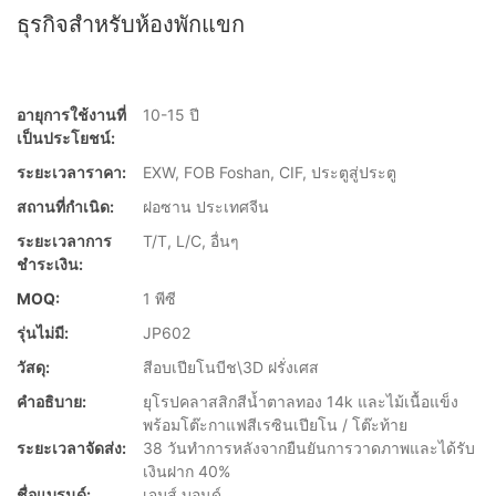
ธุรกิจสำหรับห้องพักแขก
อายุการใช้งานที่
10-15 ปี
เป็นประโยชน์:
ระยะเวลาราคา:
EXW, FOB Foshan, CIF, ประตูสู่ประตู
สถานที่กำเนิด:
ฝอซาน ประเทศจีน
ระยะเวลาการ
T/T, L/C, อื่นๆ
ชำระเงิน:
MOQ:
1 พีซี
รุ่นไม่มี:
JP602
วัสดุ:
สีอบเปียโนบีช\3D ฝรั่งเศส
คำอธิบาย:
ยุโรปคลาสสิกสีน้ำตาลทอง 14k และไม้เนื้อแข็ง
พร้อมโต๊ะกาแฟสีเรซินเปียโน / โต๊ะท้าย
ระยะเวลาจัดส่ง:
38 วันทำการหลังจากยืนยันการวาดภาพและได้รับ
เงินฝาก 40%
ชื่อแบรนด์:
เจมส์ บอนด์