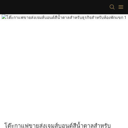
โต๊ะกาแฟขายส่งเจมส์บอนด์สีน้ำตาลสำหรับ