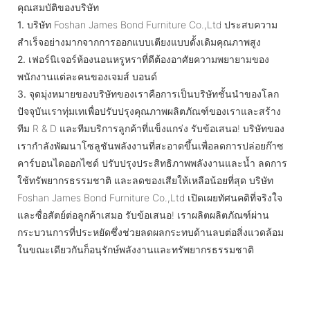
คุณสมบัติของบริษัท
1.
บริษัท Foshan James Bond Furniture Co.,Ltd ประสบความ
สำเร็จอย่างมากจากการออกแบบเตียงแบบดั้งเดิมคุณภาพสูง
2.
เฟอร์นิเจอร์ห้องนอนหรูหราที่ดีต้องอาศัยความพยายามของ
พนักงานแต่ละคนของเจมส์ บอนด์
3.
จุดมุ่งหมายของบริษัทของเราคือการเป็นบริษัทชั้นนำของโลก
ปัจจุบันเราทุ่มเทเพื่อปรับปรุงคุณภาพผลิตภัณฑ์ของเราและสร้าง
ทีม R & D และทีมบริการลูกค้าที่แข็งแกร่ง รับข้อเสนอ! บริษัทของ
เรากำลังพัฒนาโซลูชันพลังงานที่สะอาดขึ้นเพื่อลดการปล่อยก๊าซ
คาร์บอนไดออกไซด์ ปรับปรุงประสิทธิภาพพลังงานและน้ำ ลดการ
ใช้ทรัพยากรธรรมชาติ และลดของเสียให้เหลือน้อยที่สุด บริษัท
Foshan James Bond Furniture Co.,Ltd เปิดเผยทัศนคติที่จริงใจ
และซื่อสัตย์ต่อลูกค้าเสมอ รับข้อเสนอ! เราผลิตผลิตภัณฑ์ผ่าน
กระบวนการที่ประหยัดซึ่งช่วยลดผลกระทบด้านลบต่อสิ่งแวดล้อม
ในขณะเดียวกันก็อนุรักษ์พลังงานและทรัพยากรธรรมชาติ