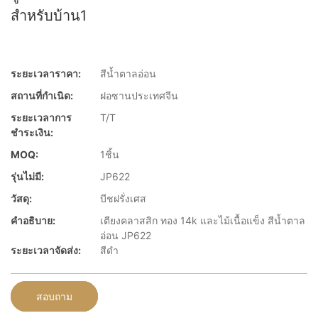
สำหรับบ้าน1
ระยะเวลาราคา:
สีน้ำตาลอ่อน
สถานที่กำเนิด:
ฝอซานประเทศจีน
ระยะเวลาการ
T/T
ชำระเงิน:
MOQ:
1ชิ้น
รุ่นไม่มี:
JP622
วัสดุ:
บีชฝรั่งเศส
คำอธิบาย:
เตียงคลาสสิก ทอง 14k และไม้เนื้อแข็ง สีน้ำตาล
อ่อน JP622
ระยะเวลาจัดส่ง:
สีดำ
สอบถาม