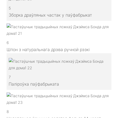
5
Зборка драўляных частак у паўфабрыкат
6
Шпон з натуральнага дрэва ручной рэзкі
7
Паліроўка паўфабрыката
8