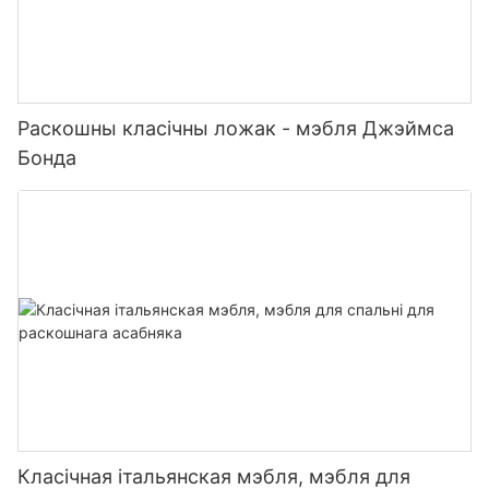
Раскошны класічны ложак - мэбля Джэймса
Бонда
Класічная італьянская мэбля, мэбля для