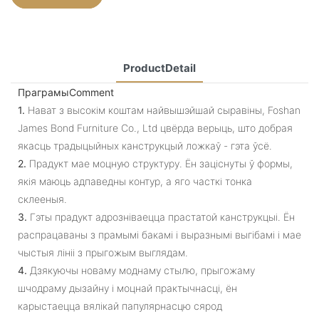
ProductDetail
ПраграмыComment
1.
Нават з высокім коштам найвышэйшай сыравіны, Foshan
James Bond Furniture Co., Ltd цвёрда верыць, што добрая
якасць традыцыйных канструкцый ложкаў - гэта ўсё.
2.
Прадукт мае моцную структуру. Ён заціснуты ў формы,
якія маюць адпаведны контур, а яго часткі тонка
склееныя.
3.
Гэты прадукт адрозніваецца прастатой канструкцыі. Ён
распрацаваны з прамымі бакамі і выразнымі выгібамі і мае
чыстыя лініі з прыгожым выглядам.
4.
Дзякуючы новаму моднаму стылю, прыгожаму
шчодраму дызайну і моцнай практычнасці, ён
карыстаецца вялікай папулярнасцю сярод