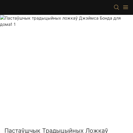
Пастаўшчык Традыцыйных Ложкаў