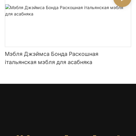
Мэбля Джэймса Бонда Раскошная
італьянская мэбля для асабняка