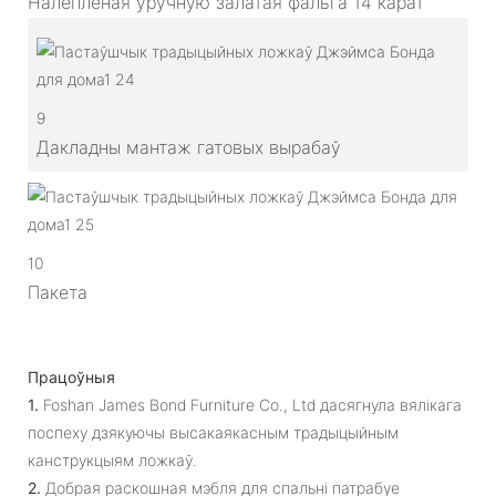
Налепленая ўручную залатая фальга 14 карат
9
Дакладны мантаж гатовых вырабаў
10
Пакета
Працоўныя
1.
Foshan James Bond Furniture Co., Ltd дасягнула вялікага
поспеху дзякуючы высакаякасным традыцыйным
канструкцыям ложкаў.
2.
Добрая раскошная мэбля для спальні патрабуе