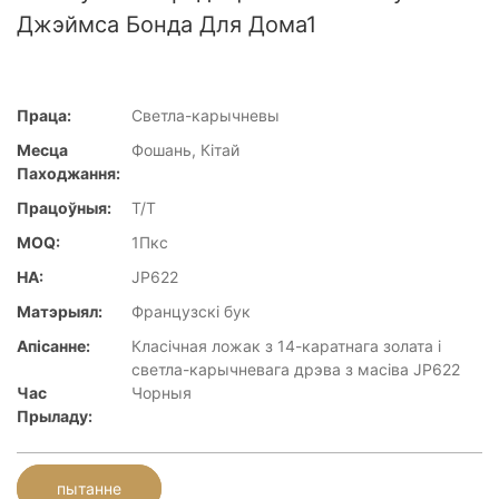
Джэймса Бонда Для Дома1
Праца:
Светла-карычневы
Месца
Фошань, Кітай
Паходжання:
Працоўныя:
T/T
MOQ:
1Пкс
НА:
JP622
Матэрыял:
Французскі бук
Апісанне:
Класічная ложак з 14-каратнага золата і
светла-карычневага дрэва з масіва JP622
Час
Чорныя
Прыладу:
пытанне