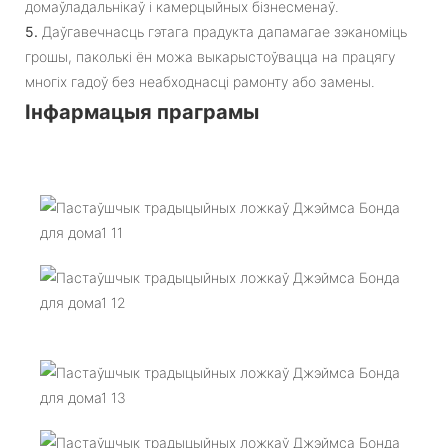
домаўладальнікаў і камерцыйных бізнесменаў.
5.
Даўгавечнасць гэтага прадукта дапамагае зэканоміць
грошы, паколькі ён можа выкарыстоўвацца на працягу
многіх гадоў без неабходнасці рамонту або замены.
Інфармацыя праграмы