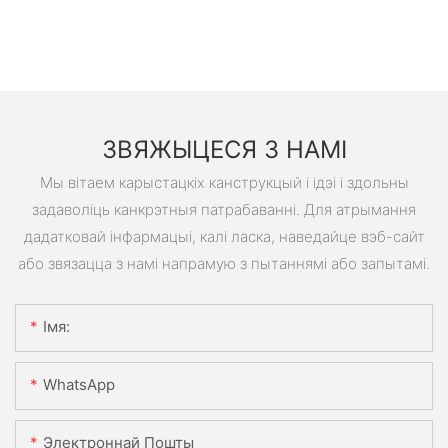
ЗВЯЖЫЦЕСЯ З НАМІ
Мы вітаем карыстацкіх канструкцый і ідэі і здольны
задаволіць канкрэтныя патрабаванні. Для атрымання
дадатковай інфармацыі, калі ласка, наведайце вэб-сайт
або звязацца з намі напрамую з пытаннямі або запытамі.
Імя:
WhatsApp
Электроннай Пошты