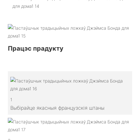
Працэс прадукту
1
Выбірайце якасныя французскія штаны