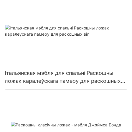
Італьянская мэбля для спальні Раскошны
ложак каралеўскага памеру для раскошных
віл