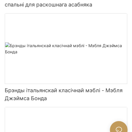
спальні для раскошнага асабняка
Брэнды італьянскай класічнай мэблі - Мэбля
Джэймса Бонда