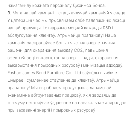
намаганняў кожнага персаналу Джэймса Бонда.
3.
Мэта нашай кампаніі - стаць вядучай кампаніяй у свеце.
У цяперашні час мы прысвячаем сябе паляпшэнню якасці
нашай прадукцыі і стварэнню моцнай каманды R&D і
абслугоўвання кліентаў. Атрымайце прапанову! Наша
кампанія распрацоўвае больш чыстыя энергетычныя
рашэнні для скарачэння выкідаў CO2, павышэння
эфектыўнасці выкарыстання энергіі і вады, скарачэння
выкарыстання прыродных рэсурсаў і мінімізацыі адходаў.
Foshan James Bond Furniture Co., Ltd заўсёды выяўляе
шчырае і сумленнае стаўленне да кліентаў. Атрымайце
прапанову! Мы вырабляем прадукцыю з дапамогай
эканамічна абгрунтаваных працэсаў, якія зводзяць да
мінімуму негатыўнае ўздзеянне на навакольнае асяроддзе
пры захаванні энергіі і прыродных рэсурсаў