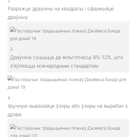
2
Разрэжце драўніну на квадраты і сфармуйце
драўніну
3
Драўніна сушыцца да вільготнасці 8%-12%, што
з'яўляецца міжнародным стандартам.
4
Уручную выразайце ўзоры або ўзоры на вырабах з
дрэва