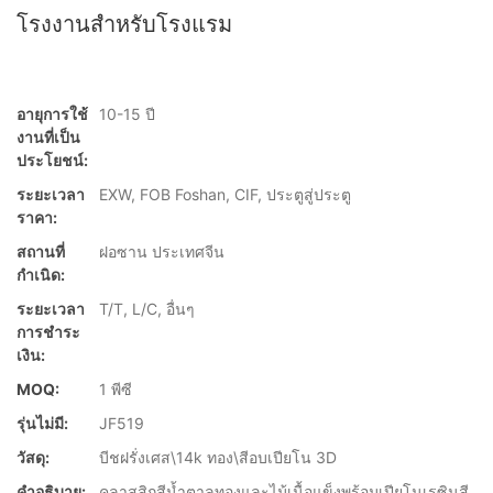
โรงงานสำหรับโรงแรม
อายุการใช้
10-15 ปี
งานที่เป็น
ประโยชน์:
ระยะเวลา
EXW, FOB Foshan, CIF, ประตูสู่ประตู
ราคา:
สถานที่
ฝอซาน ประเทศจีน
กำเนิด:
ระยะเวลา
T/T, L/C, อื่นๆ
การชำระ
เงิน:
MOQ:
1 พีซี
รุ่นไม่มี:
JF519
วัสดุ:
บีชฝรั่งเศส\14k ทอง\สีอบเปียโน 3D
คำอธิบาย:
คลาสสิกสีน้ำตาลทองและไม้เนื้อแข็งพร้อมเปียโนเรซินสี