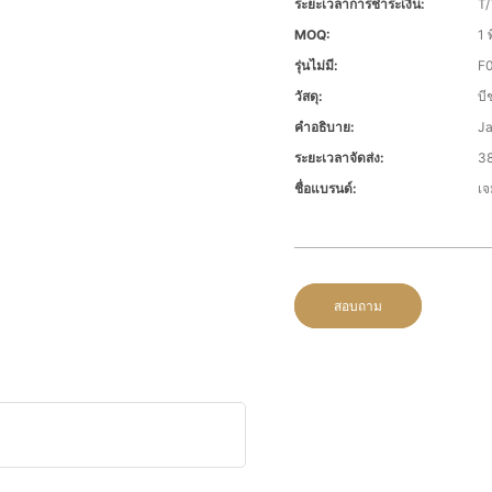
ระยะเวลาการชำระเงิน:
T/
MOQ:
1 พ
รุ่นไม่มี:
F0
วัสดุ:
บี
คำอธิบาย:
Ja
ระยะเวลาจัดส่ง:
38
ชื่อแบรนด์:
เจ
สอบถาม