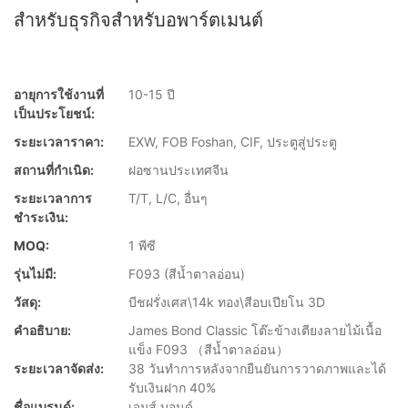
สำหรับธุรกิจสำหรับอพาร์ตเมนต์
อายุการใช้งานที่
10-15 ปี
เป็นประโยชน์:
ระยะเวลาราคา:
EXW, FOB Foshan, CIF, ประตูสู่ประตู
สถานที่กำเนิด:
ฝอซานประเทศจีน
ระยะเวลาการ
T/T, L/C, อื่นๆ
ชำระเงิน:
MOQ:
1 พีซี
รุ่นไม่มี:
F093 (สีน้ำตาลอ่อน)
วัสดุ:
บีชฝรั่งเศส\14k ทอง\สีอบเปียโน 3D
คำอธิบาย:
James Bond Classic โต๊ะข้างเตียงลายไม้เนื้อ
แข็ง F093 （สีน้ำตาลอ่อน）
ระยะเวลาจัดส่ง:
38 วันทำการหลังจากยืนยันการวาดภาพและได้
รับเงินฝาก 40%
ชื่อแบรนด์:
เจมส์ บอนด์