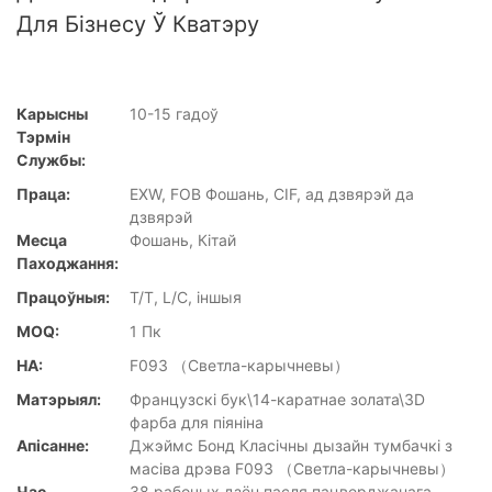
Для Бізнесу Ў Кватэру
Карысны
10-15 гадоў
Тэрмін
Службы:
Праца:
EXW, FOB Фошань, CIF, ад дзвярэй да
дзвярэй
Месца
Фошань, Кітай
Паходжання:
Працоўныя:
T/T, L/C, іншыя
MOQ:
1 Пк
НА:
F093 （Светла-карычневы）
Матэрыял:
Французскі бук\14-каратнае золата\3D
фарба для піяніна
Апісанне:
Джэймс Бонд Класічны дызайн тумбачкі з
масіва дрэва F093 （Светла-карычневы）
Час
38 рабочых дзён пасля пацверджанага