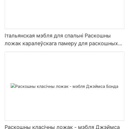
Італьянская мэбля для спальні Раскошны
ложак каралеўскага памеру для раскошных
віл
Раскошны класічны ложак - мэбля Джэймса