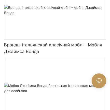
Брэнды італьянскай класічнай мэблі - Мэбля
Джэймса Бонда