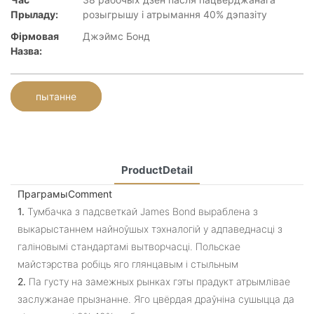
Прыладу:
розыгрышу і атрымання 40% дэпазіту
Фірмовая
Джэймс Бонд
Назва:
пытанне
ProductDetail
ПраграмыComment
1.
Тумбачка з падсветкай James Bond выраблена з
выкарыстаннем найноўшых тэхналогій у адпаведнасці з
галіновымі стандартамі вытворчасці. Польскае
майстэрства робіць яго глянцавым і стыльным
2.
Па густу на замежных рынках гэты прадукт атрымлівае
заслужанае прызнанне. Яго цвёрдая драўніна сушыцца да