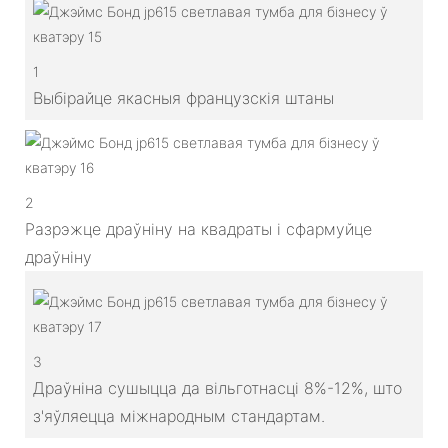
1
Выбірайце якасныя французскія штаны
2
Разрэжце драўніну на квадраты і сфармуйце
драўніну
3
Драўніна сушыцца да вільготнасці 8%-12%, што
з'яўляецца міжнародным стандартам.