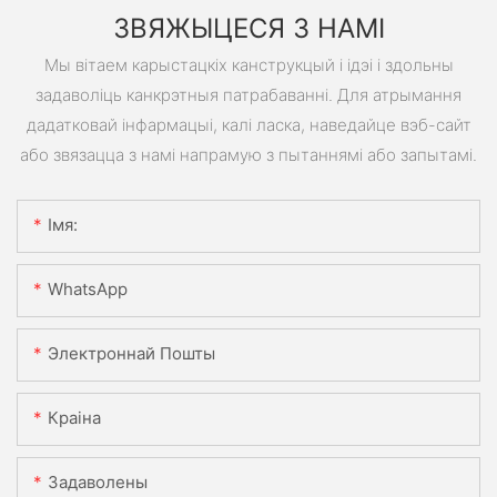
ЗВЯЖЫЦЕСЯ З НАМІ
Мы вітаем карыстацкіх канструкцый і ідэі і здольны
задаволіць канкрэтныя патрабаванні. Для атрымання
дадатковай інфармацыі, калі ласка, наведайце вэб-сайт
або звязацца з намі напрамую з пытаннямі або запытамі.
Імя:
WhatsApp
Электроннай Пошты
Краіна
Задаволены