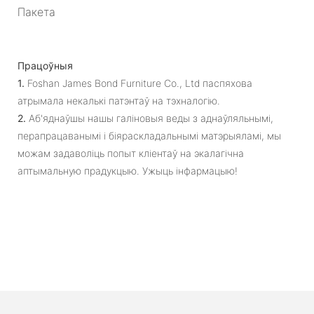
Пакета
Працоўныя
1.
Foshan James Bond Furniture Co., Ltd паспяхова
атрымала некалькі патэнтаў на тэхналогію.
2.
Аб'яднаўшы нашы галіновыя веды з аднаўляльнымі,
перапрацаванымі і біяраскладальнымі матэрыяламі, мы
можам задаволіць попыт кліентаў на экалагічна
аптымальную прадукцыю. Ужыць інфармацыю!