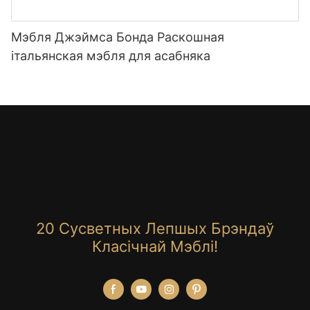
Мэбля Джэймса Бонда Раскошная
італьянская мэбля для асабняка
20 Сусветных Лепшых Брэндаў
Класічнай Мэблі!