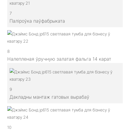
7
Паліроўка паўфабрыката
8
Налепленая ўручную залатая фальга 14 карат
9
Дакладны мантаж гатовых вырабаў
10