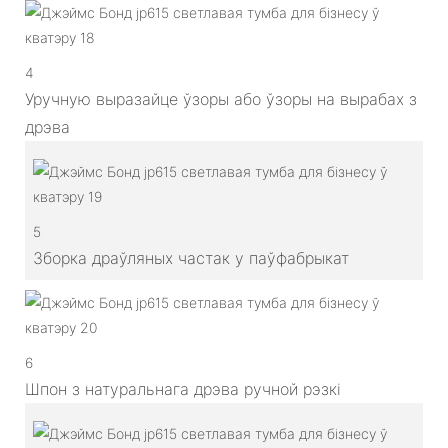
4
Уручную выразайце ўзоры або ўзоры на вырабах з
дрэва
5
Зборка драўляных частак у паўфабрыкат
6
Шпон з натуральнага дрэва ручной рэзкі