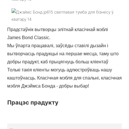
Прадстаўнік вытворцы элітнай класічнай мэблі
James Bond Classic.
Мы ўпарта працавалі, заўсёды ставілі дызайн і
вытворчасць прадукцыі на першае месца, таму што
добры прадукт, каб прыцягнуць больш кліентаў
Толькі такія кліенты могуць адлюстроўваць нашу
каштоўнасць. Класічная мэбля для спальні, класічная
мэбля Джэймса Бонда - добры выбар!
Працэс прадукту