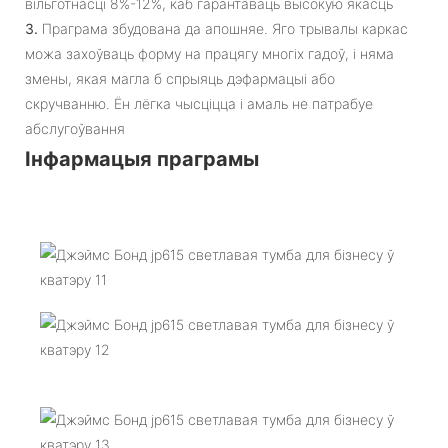
вільготнасці 8%-12%, каб гарантаваць высокую якасць
3.
Праграма збудована да апошняе. Яго трывалы каркас
можа захоўваць форму на працягу многіх гадоў, і няма
змены, якая магла б спрыяць дэфармацыі або
скручванню. Ён лёгка чысціцца і амаль не патрабуе
абслугоўвання
Інфармацыя праграмы