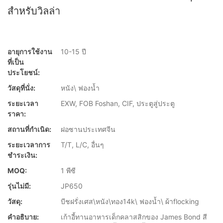
สำหรับวิลล่า
อายุการใช้งาน
10-15 ปี
ที่เป็น
ประโยชน์:
วัสดุที่นั่ง:
หนัง\ ฟองน้ำ
ระยะเวลา
EXW, FOB Foshan, CIF, ประตูสู่ประตู
ราคา:
สถานที่กำเนิด:
ฝอซานประเทศจีน
ระยะเวลาการ
T/T, L/C, อื่นๆ
ชำระเงิน:
MOQ:
1 พีซี
รุ่นไม่มี:
JP650
วัสดุ:
บีชฝรั่งเศส\หนัง\ทอง14k\ ฟองน้ำ\ ผ้าflocking
คำอธิบาย:
เก้าอี้ทานอาหารเด็กคลาสสิกของ James Bond สี