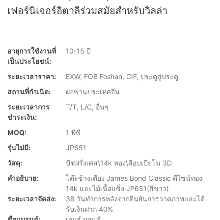
เฟอร์นิเจอร์อิตาลีร่วมสมัยสำหรับวิลล่า
อายุการใช้งานที่
10-15 ปี
เป็นประโยชน์:
ระยะเวลาราคา:
EXW, FOB Foshan, CIF, ประตูสู่ประตู
สถานที่กำเนิด:
ฝอซานประเทศจีน
ระยะเวลาการ
T/T, L/C, อื่นๆ
ชำระเงิน:
MOQ:
1 พีซี
รุ่นไม่มี:
JP651
วัสดุ:
บีชฝรั่งเศส\14k ทอง\สีอบเปียโน 3D
คำอธิบาย:
โต๊ะข้างเตียง James Bond Classic ดีไซน์ทอง
14k และไม้เนื้อแข็ง JP651(สีขาว)
ระยะเวลาจัดส่ง:
38 วันทำการหลังจากยืนยันการวาดภาพและได้
รับเงินฝาก 40%
ชื่อแบรนด์:
เจมส์ บอนด์