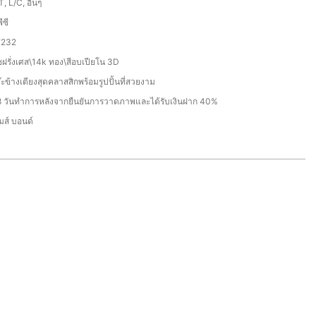
T, L/C, อื่นๆ
ีซี
F232
ชฝรั่งเศส\14k ทอง\สีอบเปียโน 3D
๊ะข้างเตียงสุดคลาสสิกพร้อมรูปปั้นที่สวยงาม
 วันทำการหลังจากยืนยันการวาดภาพและได้รับเงินฝาก 40%
มส์ บอนด์