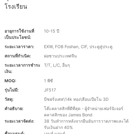
โรงเรียน
อายุการใช้งานที่
10-15 ปี
เป็นประโยชน์:
ระยะเวลาราคา:
EXW, FOB Foshan, CIF, ประตูสู่ประตู
สถานที่กำเนิด:
ฝอซานประเทศจีน
ระยะเวลาการชำระ
T/T, L/C, อื่นๆ
เงิน:
MOQ:
1 พีซี
รุ่นไม่มี:
JF517
วัสดุ:
บีชฝรั่งเศส\14k ทอง\สีอบเปียโน 3D
คำอธิบาย:
โต๊ะคลาสสิกที่ดีที่สุด - ผู้จำหน่ายเฟอร์นิเจอร์
คลาสสิกของ James Bond
ระยะเวลาจัดส่ง:
38 วันทำการหลังจากยืนยันการวาดภาพและได้
รับเงินฝาก 40%
ชื่อแบรนด์:
เจมส์ บอนด์