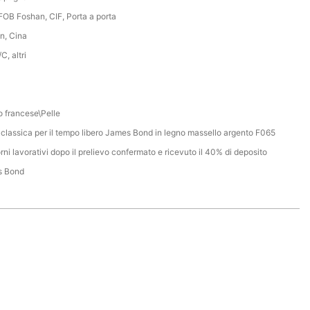
FOB Foshan, CIF, Porta a porta
n, Cina
C, altri
o francese\Pelle
 classica per il tempo libero James Bond in legno massello argento F065
rni lavorativi dopo il prelievo confermato e ricevuto il 40% di deposito
s Bond