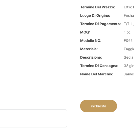
Termine Del Prezzo:
EXW, 
Luogo Di Origine:
Fosha
Termine Di Pagamento:
T/T, L/
MOQ:
1 pc
Modello NO:
F065
Materiale:
Faggi
Descrizione:
Sedia
Termine Di Consegna:
38 gio
Nome Del Marchio:
Jame
inchiesta