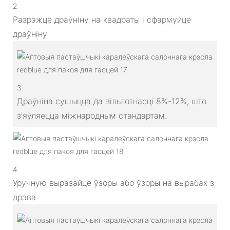
2
Разрэжце драўніну на квадраты і сфармуйце
драўніну
3
Драўніна сушыцца да вільготнасці 8%-12%, што
з'яўляецца міжнародным стандартам.
4
Уручную выразайце ўзоры або ўзоры на вырабах з
дрэва