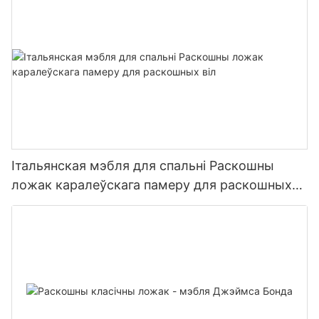
Італьянская мэбля для спальні Раскошны
ложак каралеўскага памеру для раскошных
віл