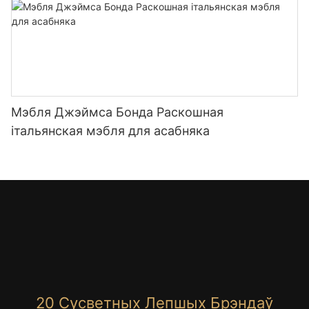
Мэбля Джэймса Бонда Раскошная
італьянская мэбля для асабняка
20 Сусветных Лепшых Брэндаў