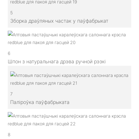
5
Зборка драўляных частак у паўфабрыкат
6
Шпон з натуральнага дрэва ручной рэзкі
7
Паліроўка паўфабрыката
8