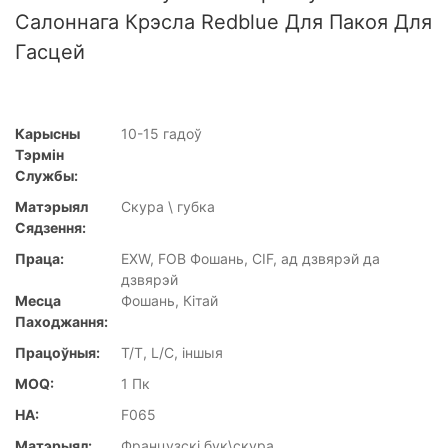
Салоннага Крэсла Redblue Для Пакоя Для
Гасцей
Карысны
10-15 гадоў
Тэрмін
Службы:
Матэрыял
Скура \ губка
Сядзення:
Праца:
EXW, FOB Фошань, CIF, ад дзвярэй да
дзвярэй
Месца
Фошань, Кітай
Паходжання:
Працоўныя:
T/T, L/C, іншыя
MOQ:
1 Пк
НА:
F065
Матэрыял:
Французскі бук\скура