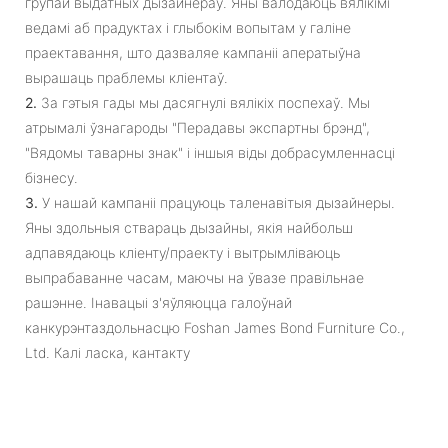
групай выдатных дызайнераў. Яны валодаюць вялікімі
ведамі аб прадуктах і глыбокім вопытам у галіне
праектавання, што дазваляе кампаніі аператыўна
вырашаць праблемы кліентаў.
2.
За гэтыя гады мы дасягнулі вялікіх поспехаў. Мы
атрымалі ўзнагароды "Перадавы экспартны брэнд",
"Вядомы таварны знак" і іншыя віды добрасумленнасці
бізнесу.
3.
У нашай кампаніі працуюць таленавітыя дызайнеры.
Яны здольныя ствараць дызайны, якія найбольш
адпавядаюць кліенту/праекту і вытрымліваюць
выпрабаванне часам, маючы на ​​ўвазе правільнае
рашэнне. Інавацыі з'яўляюцца галоўнай
канкурэнтаздольнасцю Foshan James Bond Furniture Co.,
Ltd. Калі ласка, кантакту