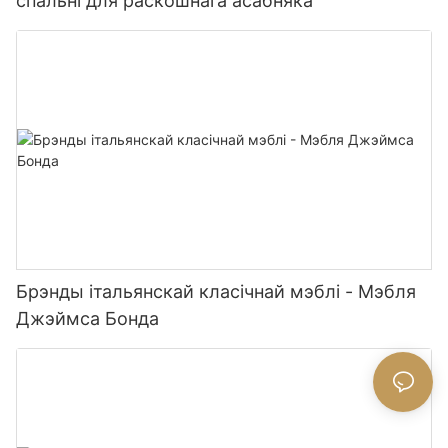
спальні для раскошнага асабняка
Брэнды італьянскай класічнай мэблі - Мэбля
Джэймса Бонда