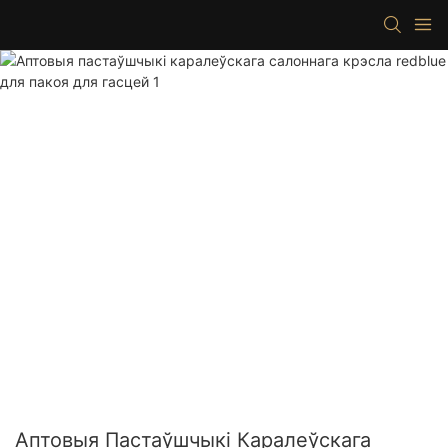
Аптовыя Пастаўшчыкі Каралеўскага