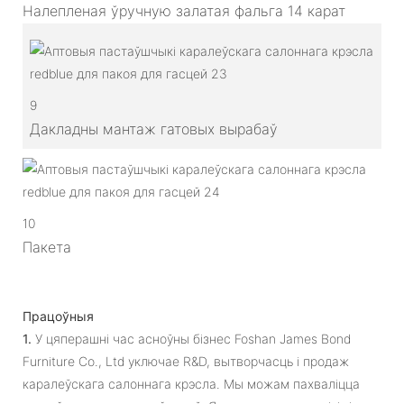
Налепленая ўручную залатая фальга 14 карат
9
Дакладны мантаж гатовых вырабаў
10
Пакета
Працоўныя
1.
У цяперашні час асноўны бізнес Foshan James Bond
Furniture Co., Ltd уключае R&D, вытворчасць і продаж
каралеўскага салоннага крэсла. Мы можам пахваліцца