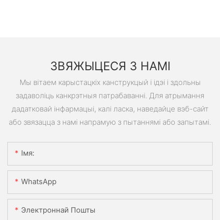
ЗВЯЖЫЦЕСЯ З НАМІ
Мы вітаем карыстацкіх канструкцый і ідэі і здольны
задаволіць канкрэтныя патрабаванні. Для атрымання
дадатковай інфармацыі, калі ласка, наведайце вэб-сайт
або звязацца з намі напрамую з пытаннямі або запытамі.
Імя:
WhatsApp
Электроннай Пошты