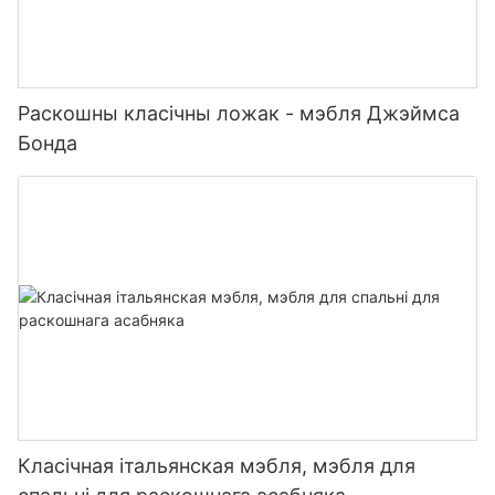
Раскошны класічны ложак - мэбля Джэймса
Бонда
Класічная італьянская мэбля, мэбля для