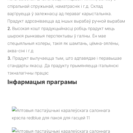
спіральнай спружынай, наматраснік і г.д. Склад
вар'іруецца ў залежнасці ад пераваг карыстальніка.
Прадукт адрозніваецца ад іншых вырабаў ручной вырабам
2.
Высокая кошт прадукцыйнасці робіць прадукт мець
шырокія рынкавыя перспектывы ў галіны. Ён мае
спецыяльныя колеры, такія як шампань, цёмна-зялёны,
аква-сіні і г.д
3.
Прадукт вылучаецца тым, што адпавядае і перавышае
стандарты якасці. Да прадукту прымяняецца італьянскі
тэхналагічны працэс
Інфармацыя праграмы