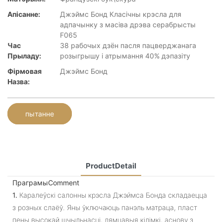
Апісанне:
Джэймс Бонд Класічны крэсла для
адпачынку з масіва дрэва серабрысты
F065
Час
38 рабочых дзён пасля пацверджанага
Прыладу:
розыгрышу і атрымання 40% дэпазіту
Фірмовая
Джэймс Бонд
Назва:
пытанне
ProductDetail
ПраграмыComment
1.
Каралеўскі салонны крэсла Джэймса Бонда складаецца
з розных слаёў. Яны ўключаюць панэль матраца, пласт
пены высокай шчыльнасці, лямцавыя кілімкі, аснову з