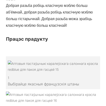
Добрая разьба робіць класічную мэблю больш
аб'ёмнай, добрая разьба робіць класічную мэблю
больш гістарычнай. Добрая разьба можа зрабіць
класічную мэблю больш класічнай!
Працэс прадукту
1
Выбірайце якасныя французскія штаны