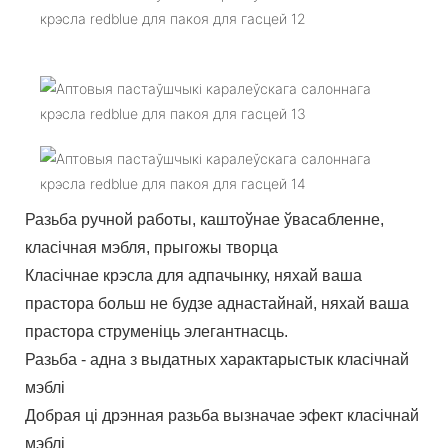
Разьба ручной работы, каштоўнае ўвасабленне,
класічная мэбля, прыгожы творца
Класічнае крэсла для адпачынку, няхай ваша
прастора больш не будзе аднастайнай, няхай ваша
прастора струменіць элегантнасць.
Разьба - адна з выдатных характарыстык класічнай
мэблі
Добрая ці дрэнная разьба вызначае эфект класічнай
мэблі