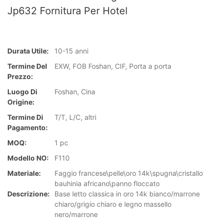
Jp632 Fornitura Per Hotel
Durata Utile:
10-15 anni
Termine Del
EXW, FOB Foshan, CIF, Porta a porta
Prezzo:
Luogo Di
Foshan, Cina
Origine:
Termine Di
T/T, L/C, altri
Pagamento:
MOQ:
1 pc
Modello NO:
F110
Materiale:
Faggio francese\pelle\oro 14k\spugna\cristallo
bauhinia africano\panno floccato
Descrizione:
Base letto classica in oro 14k bianco/marrone
chiaro/grigio chiaro e legno massello
nero/marrone