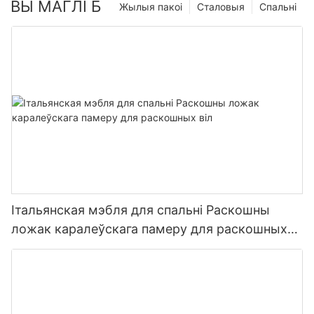
ВЫ МАГЛІ Б
Жылыя пакоі
Сталовыя
Спальні
Італьянская мэбля для спальні Раскошны
ложак каралеўскага памеру для раскошных
віл