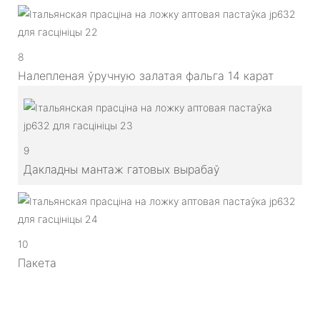
8
Налепленая ўручную залатая фальга 14 карат
9
Дакладны мантаж гатовых вырабаў
10
Пакета