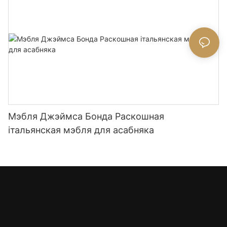
Мэбля Джэймса Бонда Раскошная
італьянская мэбля для асабняка