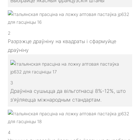
Выбірайце якасныя французскія штаны
2
Разрэжце драўніну на квадраты і сфармуйце
драўніну
3
Драўніна сушыцца да вільготнасці 8%-12%, што
з'яўляецца міжнародным стандартам.
4