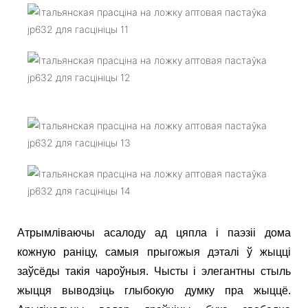
Атрымліваючы асалоду ад цяпла і паэзіі дома
кожную раніцу, самыя прыгожыя дэталі ў жыцці
заўсёды такія чароўныя. Чысты і элегантны стыль
жыцця выводзіць глыбокую думку пра жыццё.