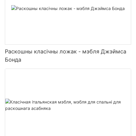
Раскошны класічны ложак - мэбля Джэймса
Бонда