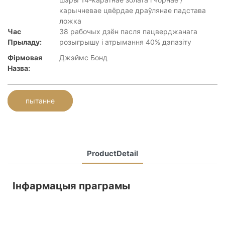
карычневае цвёрдае драўлянае падстава
ложка
Час
38 рабочых дзён пасля пацверджанага
Прыладу:
розыгрышу і атрымання 40% дэпазіту
Фірмовая
Джэймс Бонд
Назва:
пытанне
ProductDetail
Інфармацыя праграмы