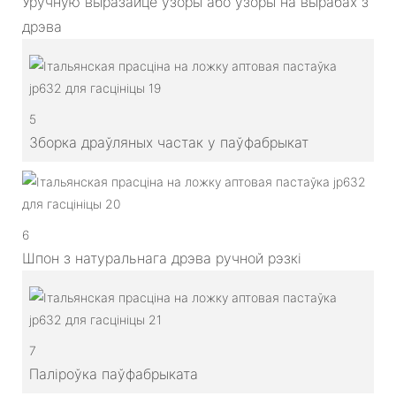
Уручную выразайце ўзоры або ўзоры на вырабах з
дрэва
5
Зборка драўляных частак у паўфабрыкат
6
Шпон з натуральнага дрэва ручной рэзкі
7
Паліроўка паўфабрыката