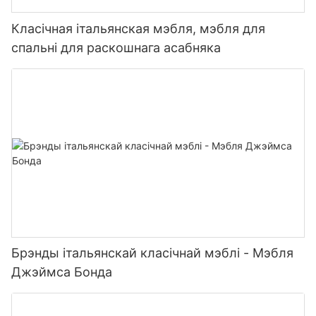
Класічная італьянская мэбля, мэбля для
спальні для раскошнага асабняка
Брэнды італьянскай класічнай мэблі - Мэбля
Джэймса Бонда