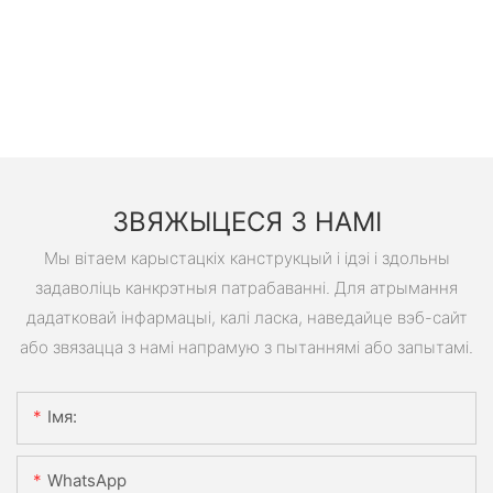
ЗВЯЖЫЦЕСЯ З НАМІ
Мы вітаем карыстацкіх канструкцый і ідэі і здольны
задаволіць канкрэтныя патрабаванні. Для атрымання
дадатковай інфармацыі, калі ласка, наведайце вэб-сайт
або звязацца з намі напрамую з пытаннямі або запытамі.
Імя:
WhatsApp