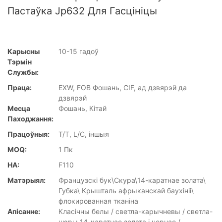
Пастаўка Jp632 Для Гасцініцы
Карысны
10-15 гадоў
Тэрмін
Службы:
Праца:
EXW, FOB Фошань, CIF, ад дзвярэй да
дзвярэй
Месца
Фошань, Кітай
Паходжання:
Працоўныя:
T/T, L/C, іншыя
MOQ:
1 Пк
НА:
F110
Матэрыял:
Французскі бук\Скура\14-каратнае золата\
Губка\ Крышталь афрыканскай баухініі\
флокированная тканіна
Апісанне:
Класічны белы / светла-карычневы / светла-
шэры 14-каратнае золата і чорнае /