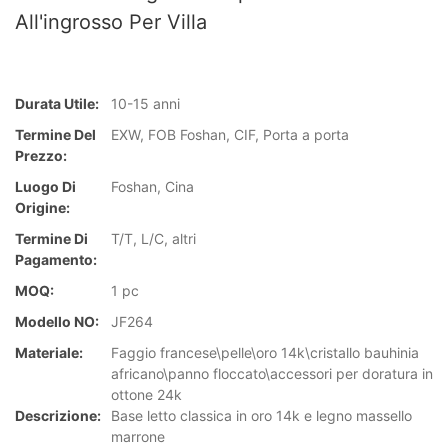
All'ingrosso Per Villa
Durata Utile:
10-15 anni
Termine Del
EXW, FOB Foshan, CIF, Porta a porta
Prezzo:
Luogo Di
Foshan, Cina
Origine:
Termine Di
T/T, L/C, altri
Pagamento:
MOQ:
1 pc
Modello NO:
JF264
Materiale:
Faggio francese\pelle\oro 14k\cristallo bauhinia
africano\panno floccato\accessori per doratura in
ottone 24k
Descrizione:
Base letto classica in oro 14k e legno massello
marrone