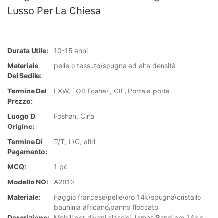
Lusso Per La Chiesa
Durata Utile:
10-15 anni
Materiale
pelle o tessuto/spugna ad alta densità
Del Sedile:
Termine Del
EXW, FOB Foshan, CIF, Porta a porta
Prezzo:
Luogo Di
Foshan, Cina
Origine:
Termine Di
T/T, L/C, altri
Pagamento:
MOQ:
1 pc
Modello NO:
A2819
Materiale:
Faggio francese\pelle\oro 14k\spugna\cristallo
bauhinia africano\panno floccato
Descrizione:
Mobili per divani classici James Bond oro 14k e