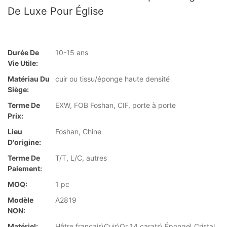
De Luxe Pour Église
Durée De
10-15 ans
Vie Utile:
Matériau Du
cuir ou tissu/éponge haute densité
Siège:
Terme De
EXW, FOB Foshan, CIF, porte à porte
Prix:
Lieu
Foshan, Chine
D'origine:
Terme De
T/T, L/C, autres
Paiement:
MOQ:
1 pc
Modèle
A2819
NON:
Matériel:
Hêtre français\Cuir\Or 14 carats\ Éponge\ Cristal