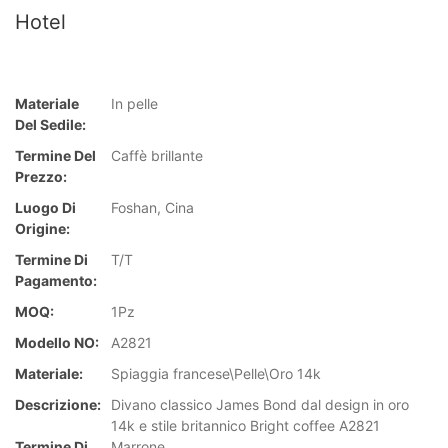
Hotel
Materiale
In pelle
Del Sedile:
Termine Del
Caffè brillante
Prezzo:
Luogo Di
Foshan, Cina
Origine:
Termine Di
T/T
Pagamento:
MOQ:
1Pz
Modello NO:
A2821
Materiale:
Spiaggia francese\Pelle\Oro 14k
Descrizione:
Divano classico James Bond dal design in oro
14k e stile britannico Bright coffee A2821
Termine Di
Marrone