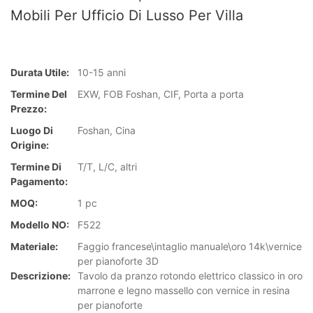
Mobili Per Ufficio Di Lusso Per Villa
Durata Utile:
10-15 anni
Termine Del
EXW, FOB Foshan, CIF, Porta a porta
Prezzo:
Luogo Di
Foshan, Cina
Origine:
Termine Di
T/T, L/C, altri
Pagamento:
MOQ:
1 pc
Modello NO:
F522
Materiale:
Faggio francese\intaglio manuale\oro 14k\vernice
per pianoforte 3D
Descrizione:
Tavolo da pranzo rotondo elettrico classico in oro
marrone e legno massello con vernice in resina
per pianoforte