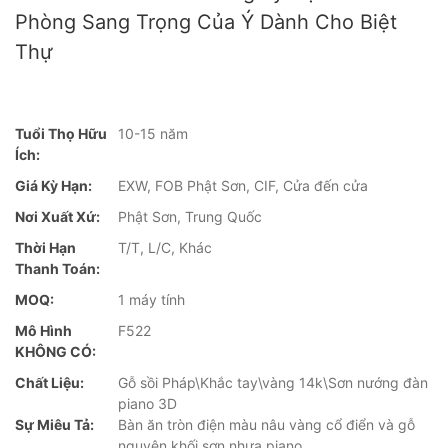
Phòng Sang Trọng Của Ý Dành Cho Biệt
Thự
Tuổi Thọ Hữu
10-15 năm
Ích:
Giá Kỳ Hạn:
EXW, FOB Phật Sơn, CIF, Cửa đến cửa
Nơi Xuất Xứ:
Phật Sơn, Trung Quốc
Thời Hạn
T/T, L/C, Khác
Thanh Toán:
MOQ:
1 máy tính
Mô Hình
F522
KHÔNG CÓ:
Chất Liệu:
Gỗ sồi Pháp\Khắc tay\vàng 14k\Sơn nướng đàn
piano 3D
Sự Miêu Tả:
Bàn ăn tròn điện màu nâu vàng cổ điển và gỗ
nguyên khối sơn nhựa piano