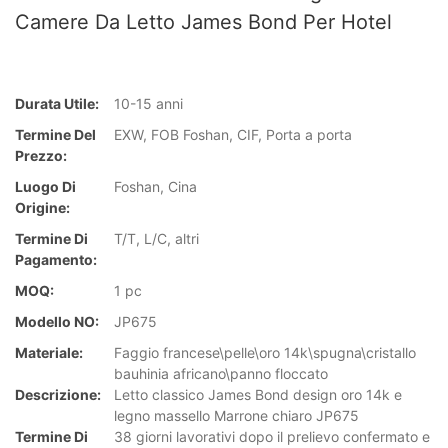
Camere Da Letto James Bond Per Hotel
Durata Utile:
10-15 anni
Termine Del
EXW, FOB Foshan, CIF, Porta a porta
Prezzo:
Luogo Di
Foshan, Cina
Origine:
Termine Di
T/T, L/C, altri
Pagamento:
MOQ:
1 pc
Modello NO:
JP675
Materiale:
Faggio francese\pelle\oro 14k\spugna\cristallo
bauhinia africano\panno floccato
Descrizione:
Letto classico James Bond design oro 14k e
legno massello Marrone chiaro JP675
Termine Di
38 giorni lavorativi dopo il prelievo confermato e