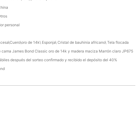
China
Otros
or personal
cesa\Cuero\oro de 14k\ Esponja\ Cristal de bauhinia africano\ Tela flocada
e cama James Bond Classic oro de 14k y madera maciza Marrón claro JP675
ábiles después del sorteo confirmado y recibido el depósito del 40%
ond