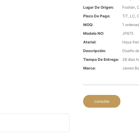
Lugar De Origen:
Foshán, 
Plazo De Pago:
T/T, LC, 
MOQ:
1 ordenad
Modelo NO:
JP675
Aterial:
Haya fran
Descripción:
Diseño d
Tiempo De Entrega:
38 días h
Marca:
James B
consulta