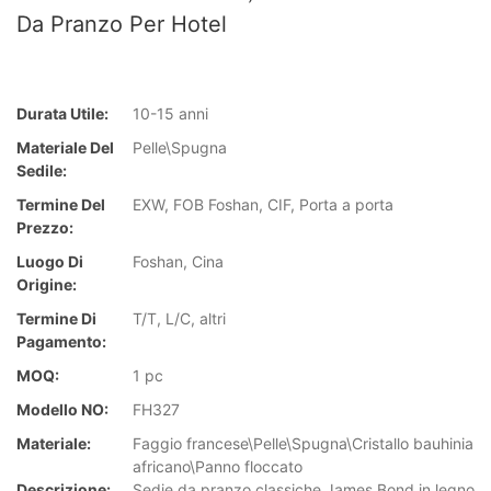
Da Pranzo Per Hotel
Durata Utile:
10-15 anni
Materiale Del
Pelle\Spugna
Sedile:
Termine Del
EXW, FOB Foshan, CIF, Porta a porta
Prezzo:
Luogo Di
Foshan, Cina
Origine:
Termine Di
T/T, L/C, altri
Pagamento:
MOQ:
1 pc
Modello NO:
FH327
Materiale:
Faggio francese\Pelle\Spugna\Cristallo bauhinia
africano\Panno floccato
Descrizione:
Sedie da pranzo classiche James Bond in legno